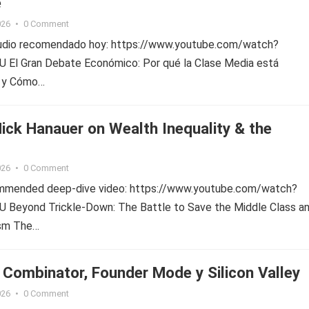
e
026
•
0 Comment
tudio recomendado hoy: https://www.youtube.com/watch?
El Gran Debate Económico: Por qué la Clase Media está
 y Cómo…
 Nick Hanauer on Wealth Inequality & the
026
•
0 Comment
ommended deep-dive video: https://www.youtube.com/watch?
eyond Trickle-Down: The Battle to Save the Middle Class an
ism The…
 Combinator, Founder Mode y Silicon Valley
026
•
0 Comment