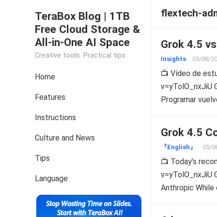
flextech-ad
TeraBox Blog | 1TB
Free Cloud Storage &
All-in-One AI Space
Grok 4.5 vs
Creative tools. Practical tips.
Insights
05/08/2
📺 Vídeo de es
Home
v=yTolO_nxJiU Gr
Features
Programar vuelv
Instructions
Grok 4.5 C
Culture and News
『English』
05/0
Tips
📺 Today’s rec
v=yTolO_nxJiU G
Language
Anthropic While