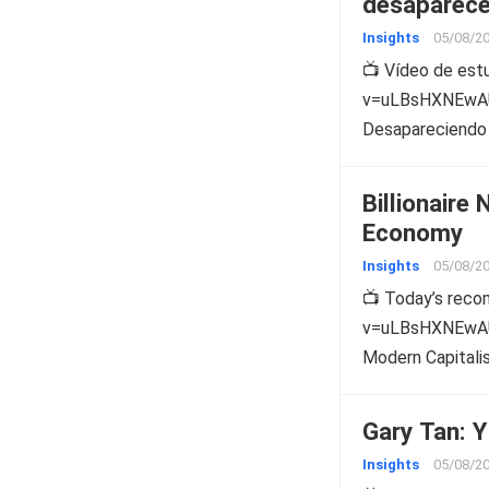
desaparec
Insights
05/08/2
📺 Vídeo de es
v=uLBsHXNEwAU 
Desapareciendo
Billionaire
Economy
Insights
05/08/2
📺 Today’s rec
v=uLBsHXNEwAU B
Modern Capital
Gary Tan: Y
Insights
05/08/2