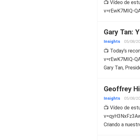
📺 Vídeo de es
v=rEwK7MIQ-QA G
Gary Tan: Y
Insights
05/08/2
📺 Today’s rec
v=rEwK7MIQ-QA T
Gary Tan, Presi
Geoffrey Hi
Insights
05/08/2
📺 Vídeo de es
v=qyH3NxFz3Aw G
Criando a nuestr