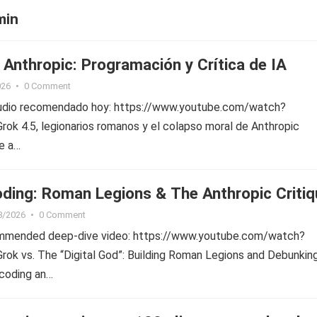
min
 Anthropic: Programación y Crítica de IA
026
•
0 Comment
tudio recomendado hoy: https://www.youtube.com/watch?
ok 4.5, legionarios romanos y el colapso moral de Anthropic
e a…
oding: Roman Legions & The Anthropic Critiq
8/2026
•
0 Comment
ommended deep-dive video: https://www.youtube.com/watch?
rok vs. The “Digital God”: Building Roman Legions and Debunkin
 coding an…