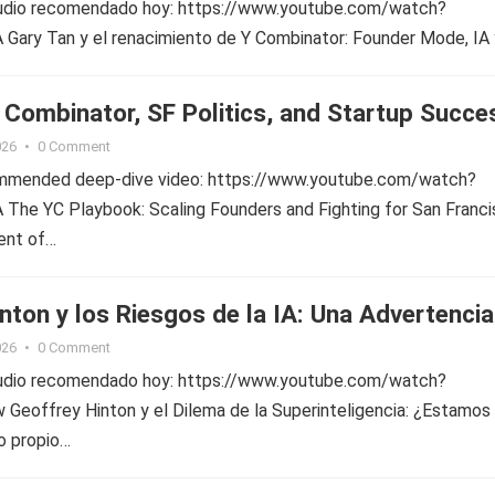
tudio recomendado hoy: https://www.youtube.com/watch?
ary Tan y el renacimiento de Y Combinator: Founder Mode, IA 
 Combinator, SF Politics, and Startup Succe
026
•
0 Comment
ommended deep-dive video: https://www.youtube.com/watch?
he YC Playbook: Scaling Founders and Fighting for San Franc
dent of…
nton y los Riesgos de la IA: Una Advertencia
026
•
0 Comment
tudio recomendado hoy: https://www.youtube.com/watch?
eoffrey Hinton y el Dilema de la Superinteligencia: ¿Estamos
o propio…