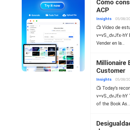
Cómo conse
ACP
Insights
05/08/2
📺 Vídeo de es
v=vS_dvJfx-hY El
Vender en la…
Millionaire
Customer
Insights
05/08/2
📺 Today’s rec
v=vS_dvJfx-hY Th
of the Book As…
Desigualda