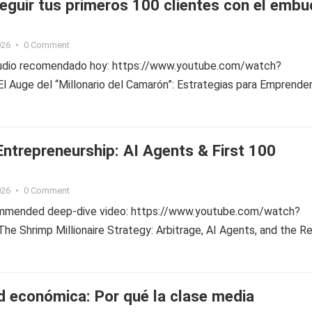
guir tus primeros 100 clientes con el emb
026
•
0 Comment
tudio recomendado hoy: https://www.youtube.com/watch?
 Auge del “Millonario del Camarón”: Estrategias para Emprender
 Entrepreneurship: AI Agents & First 100
026
•
0 Comment
ommended deep-dive video: https://www.youtube.com/watch?
e Shrimp Millionaire Strategy: Arbitrage, AI Agents, and the R
d económica: Por qué la clase media