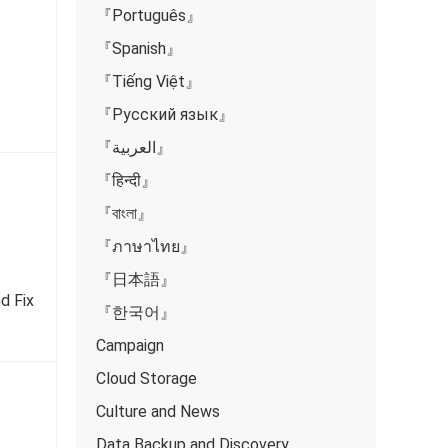
『Português』
『Spanish』
『Tiếng Việt』
『Русский язык』
『العربية』
『हिन्दी』
『বাংলা』
『ภาษาไทย』
『日本語』
d Fix
『한국어』
Campaign
Cloud Storage
Culture and News
Data Backup and Discovery