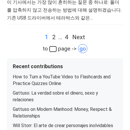
이 기사에서는 가장 많이 흔히하는 질문 중 하나로: 폴더
를 압축하지 않고 전송하는 방법에 대해 설명하겠습니다.
기존 USB 드라이버에서 테라박스와 같은…
Posts
1
2
…
4
Next
navigation
to
page ->
go
Recent contributions
How to Turn a YouTube Video to Flashcards and
Practice Quizzes Online
Gattuso: La verdad sobre el dinero, sexo y
relaciones
Gattuso on Modern Manhood: Money, Respect &
Relationships
Will Storr: El arte de crear personajes inolvidables