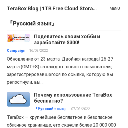
TeraBox Blog | 1TB Free Cloud Storage & All-in-One AI Space
MENU
『Русский язык』
Поделитесь своим хобби и
заработайте $300!
Campaign
16/03/2022
Обновление от 23 марта: Двойная награда! 26-27
марта (GMT+8) за каждого нового пользователя,
зарегистрировавшегося по ссылке, которую вы
репостнули, вы…
Почему использование TeraBox
бесплатно?
『Русский язык』
07/03/2022
TeraBox — крупнейшее бесплатное и безопасное
облачное хранилище, его скачали более 20 000 000