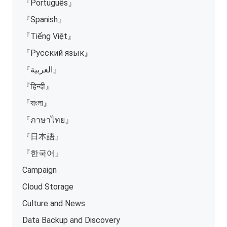
『Português』
『Spanish』
『Tiếng Việt』
『Русский язык』
『العربية』
『हिन्दी』
『বাংলা』
『ภาษาไทย』
『日本語』
『한국어』
Campaign
Cloud Storage
Culture and News
Data Backup and Discovery