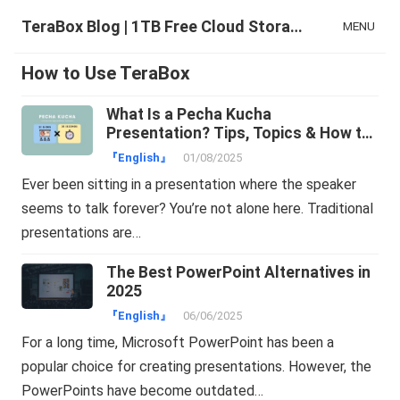
TeraBox Blog | 1TB Free Cloud Storage & All-in-One AI Space
MENU
How to Use TeraBox
What Is a Pecha Kucha
Presentation? Tips, Topics & How to
Make One Easily
『English』
01/08/2025
Ever been sitting in a presentation where the speaker
seems to talk forever? You’re not alone here. Traditional
presentations are…
The Best PowerPoint Alternatives in
2025
『English』
06/06/2025
For a long time, Microsoft PowerPoint has been a
popular choice for creating presentations. However, the
PowerPoints have become outdated…