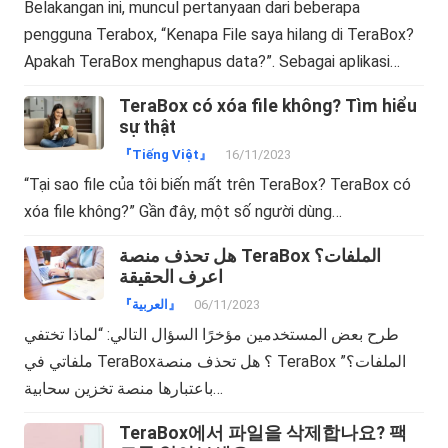
Belakangan ini, muncul pertanyaan dari beberapa
pengguna Terabox, “Kenapa File saya hilang di TeraBox?
Apakah TeraBox menghapus data?”. Sebagai aplikasi…
TeraBox có xóa file không? Tìm hiểu
sự thật
『Tiếng Việt』
16/11/2023
“Tại sao file của tôi biến mất trên TeraBox? TeraBox có
xóa file không?” Gần đây, một số người dùng…
هل تحذف منصة TeraBox الملفات؟
اعرف الحقيقة
『العربية』
06/11/2023
طرح بعض المستخدمين مؤخرًا السؤال التالي: “لماذا تختفي
ملفاتي في TeraBox؟ هل تحذف منصة TeraBox الملفات؟”
باعتبارها منصة تخزين سحابية…
TeraBox에서 파일을 삭제합나요? 팩