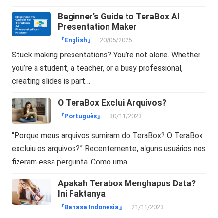
Beginner’s Guide to TeraBox AI
Presentation Maker
『English』
20/05/2025
Stuck making presentations? You’re not alone. Whether
you’re a student, a teacher, or a busy professional,
creating slides is part…
O TeraBox Exclui Arquivos?
『Português』
30/11/2023
“Porque meus arquivos sumiram do TeraBox? O TeraBox
excluiu os arquivos?” Recentemente, alguns usuários nos
fizeram essa pergunta. Como uma…
Apakah Terabox Menghapus Data?
Ini Faktanya
『Bahasa Indonesia』
21/11/2023