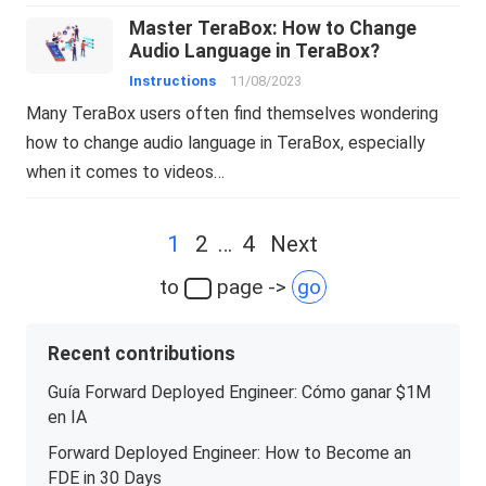
Master TeraBox: How to Change
Audio Language in TeraBox?
Instructions
11/08/2023
Many TeraBox users often find themselves wondering
how to change audio language in TeraBox, especially
when it comes to videos…
Posts
1
2
…
4
Next
navigation
to
page ->
go
Recent contributions
Guía Forward Deployed Engineer: Cómo ganar $1M
en IA
Forward Deployed Engineer: How to Become an
FDE in 30 Days