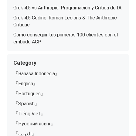
Grok 4.5 vs Anthropic: Programación y Crítica de IA
Grok 4.5 Coding: Roman Legions & The Anthropic
Critique
Cómo conseguir tus primeros 100 clientes con el
embudo ACP
Category
『Bahasa Indonesia』
『English』
『Português』
『Spanish』
『Tiếng Việt』
『Русский язык』
『العربية』