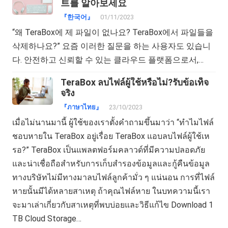
트를 알아보세요
『한국어』
01/11/2023
“왜 TeraBox에 제 파일이 없나요? TeraBox에서 파일들을
삭제하나요?” 요즘 이러한 질문을 하는 사용자도 있습니
다. 안전하고 신뢰할 수 있는 클라우드 플랫폼으로서,…
TeraBox ลบไฟล์ผู้ใช้หรือไม่?รับข้อเท็จ
จริง
『ภาษาไทย』
23/10/2023
เมื่อไม่นานมานี้ ผู้ใช้ของเราตั้งคำถามขึ้นมาว่า “ทำไมไฟล์
ชอบหายใน TeraBox อยู่เรื่อย TeraBox แอบลบไฟล์ผู้ใช้เห
รอ?” TeraBox เป็นแพลตฟอร์มคลาวด์ที่มีความปลอดภัย
และน่าเชื่อถือสำหรับการเก็บสำรองข้อมูลและกู้คืนข้อมูล
ทางบริษัทไม่มีทางมาลบไฟล์ลูกค้ามั่ว ๆ แน่นอน การที่ไฟล์
หายนั้นมีได้หลายสาเหตุ ถ้าคุณไฟล์หาย ในบทความนี้เรา
จะมาเล่าเกี่ยวกับสาเหตุที่พบบ่อยและวิธีแก้ไข Download 1
TB Cloud Storage…