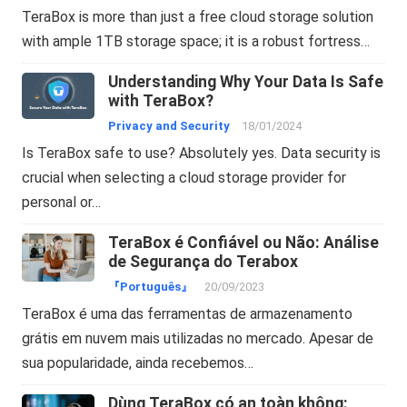
TeraBox is more than just a free cloud storage solution
with ample 1TB storage space; it is a robust fortress…
Understanding Why Your Data Is Safe
with TeraBox?
Privacy and Security
18/01/2024
Is TeraBox safe to use? Absolutely yes. Data security is
crucial when selecting a cloud storage provider for
personal or…
TeraBox é Confiável ou Não: Análise
de Segurança do Terabox
『Português』
20/09/2023
TeraBox é uma das ferramentas de armazenamento
grátis em nuvem mais utilizadas no mercado. Apesar de
sua popularidade, ainda recebemos…
Dùng TeraBox có an toàn không: