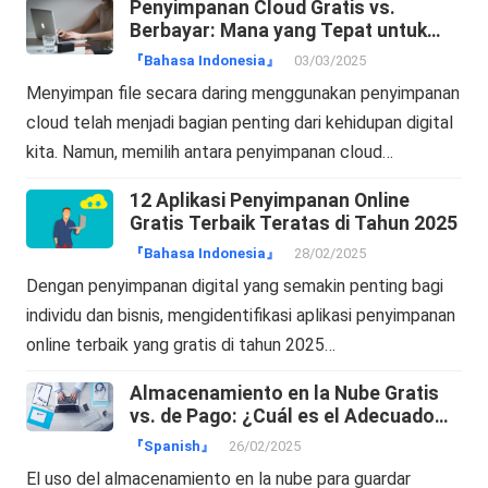
Penyimpanan Cloud Gratis vs.
Berbayar: Mana yang Tepat untuk
Anda?
『Bahasa Indonesia』
03/03/2025
Menyimpan file secara daring menggunakan penyimpanan
cloud telah menjadi bagian penting dari kehidupan digital
kita. Namun, memilih antara penyimpanan cloud…
12 Aplikasi Penyimpanan Online
Gratis Terbaik Teratas di Tahun 2025
『Bahasa Indonesia』
28/02/2025
Dengan penyimpanan digital yang semakin penting bagi
individu dan bisnis, mengidentifikasi aplikasi penyimpanan
online terbaik yang gratis di tahun 2025…
Almacenamiento en la Nube Gratis
vs. de Pago: ¿Cuál es el Adecuado
para Ti?
『Spanish』
26/02/2025
El uso del almacenamiento en la nube para guardar