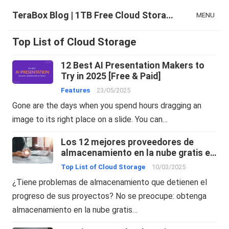
TeraBox Blog | 1TB Free Cloud Storage & All-in-One AI Space
MENU
Top List of Cloud Storage
12 Best AI Presentation Makers to
Try in 2025 [Free & Paid]
Features
23/05/2025
Gone are the days when you spend hours dragging an
image to its right place on a slide. You can…
Los 12 mejores proveedores de
almacenamiento en la nube gratis en
2025: Su guía de almacenamiento en
Top List of Cloud Storage
10/03/2025
línea
¿Tiene problemas de almacenamiento que detienen el
progreso de sus proyectos? No se preocupe: obtenga
almacenamiento en la nube gratis…