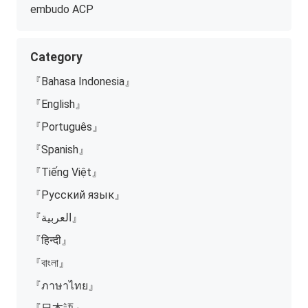
embudo ACP
Category
『Bahasa Indonesia』
『English』
『Português』
『Spanish』
『Tiếng Việt』
『Русский язык』
『العربية』
『हिन्दी』
『বাংলা』
『ภาษาไทย』