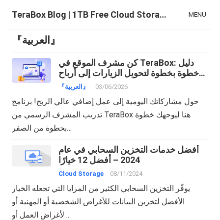
TeraBox Blog | 1TB Free Cloud Storage & All-in-One AI Space
MENU
『العربية』
كن مشرف الموقع في TeraBox: دليل
خطوة بخطوة لتحويل الزيارات إلى أرباح
دولارات!
03/06/2026
『العربية』
حول مشاركاتك اليومية إلى عمل إضافي عالي الربح! برنامج
تدريب المشرف الرسمي من TeraBox هنا ليوجهك خطوة
بخطوة من الصفر…
أفضل خدمات التخزين السحابي في عام
2024 – أفضل 12 خيارًا
Cloud Storage
08/11/2024
يوفّر التخزين السحابي الكثير من المزايا التي تجعله الخيار
الأفضل لتخزين البيانات للأغراض الشخصية أو المهنية أو
لأغراض العمل أو…