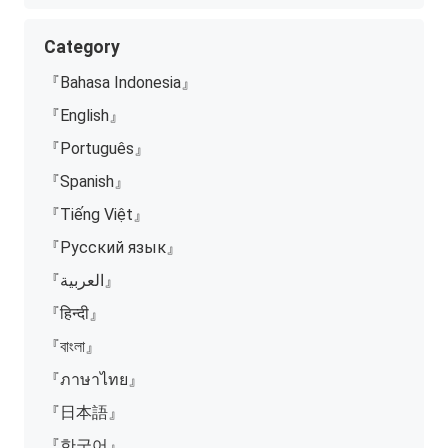
Category
『Bahasa Indonesia』
『English』
『Português』
『Spanish』
『Tiếng Việt』
『Русский язык』
『العربية』
『हिन्दी』
『বাংলা』
『ภาษาไทย』
『日本語』
『한국어』