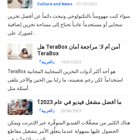
Culture and News
07/10/2023
سواء كنت مهووساً بالتكنولوجي وتبحث دائماً عن أفضل تخزين
سحابي أو مستخدماً عادياً تحتاج إلى مساحة تخزين إضافية
لصورك على…
هل TeraBox آمن أم لا: مراجعة أمان
TeraBox
19/07/2023
『العربية』
TeraBox هو أحد أكثر أدوات التخزين السحابية المجانية
استخداماً. لكن رغم شعبيته، ما زلنا بين الحين والآخر نتلقى
أسئلة مثل…
ما أفضل مشغل فيديو في عام 2023؟
20/06/2023
『العربية』
هناك الكثير من مشغِّلات الفيديو المتوفِّرة عبر الإنترنت ويمكن
الحصول عليها بسهولة عندما يتعلَّق الأمر بتشغيل مقاطع
الفيديو المُخزَّنة في…