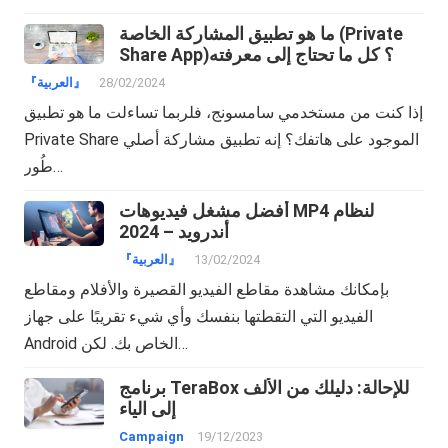
ما هو تطبيق المشاركة الخاصة (Private
Share App)؟ كل ما تحتاج إلى معرفته
28/02/2024
『العربية』
إذا كنت من مستخدمي سامسونج، فلربما تساءلت ما هو تطبيق
Private Share الموجود على هاتفك؟ إنه تطبيق مشاركة أصلي
طُور…
أفضل مشغل فيديوهات MP4 لنظام
أندرويد – 2024
13/02/2024
『العربية』
بإمكانك مشاهدة مقاطع الفيديو القصيرة والأفلام ومقاطع
الفيديو التي التقطتها بنفسك وأي شيء تقريبًا على جهاز
Android الخاص بك. لكن…
برنامج TeraBox للإحالة: دليلك من الألف
إلى الياء
Campaign
19/12/2023