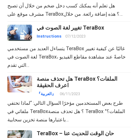
هل تعلم أنه يمكنك كسب دخل ضخم من خلال أن تصبح
مشرف موقع على TeraBox؟ هذه إضافة رائعة. من خلال…
تغيير لغة الصوت في TeraBox
Instructions
07/12/2023
يتساءل العديد من مستخدمي TeraBox غالبًا عن كيفية تغيير
لغة الصوت في TeraBox، خاصةً عند مشاهدة مقاطع الفيديو
التي تقدم…
هل تحذف منصة TeraBox الملفات؟
اعرف الحقيقة
06/11/2023
『العربية』
طرح بعض المستخدمين مؤخرًا السؤال التالي: “لماذا تختفي
ملفاتي في TeraBox؟ هل تحذف منصة TeraBox الملفات؟”
باعتبارها منصة تخزين سحابية…
TeraBox – حان الوقت للحديث عنا