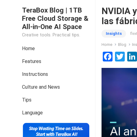
NVIDIA y
TeraBox Blog | 1TB
Free Cloud Storage &
las fábr
All-in-One AI Space
Insights
fle
Creative tools. Practical tips.
Home
Blog
In
Home
F
T
Features
a
wi
ce
tt
Instructions
b
er
Culture and News
o
Tips
o
k
Language