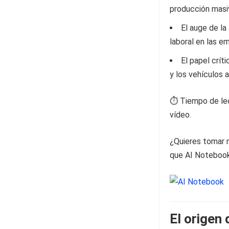
producción masiv
El auge de la
laboral en las e
El papel crít
y los vehículos
⏱️ Tiempo de lec
vídeo.
¿Quieres tomar n
que AI Notebook 
El origen