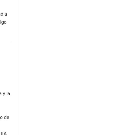
ió a
algo
 y la
to de
DIA