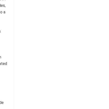
des,
o a
s
 de