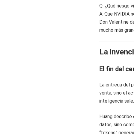
Q: ¿Qué riesgo vi
A: Que NVIDIA no
Don Valentine de
mucho más gran
La invenci
El fin del c
La entrega del 
venta, sino el a
inteligencia sale.
Huang describe 
datos, sino como
“tokens” genera