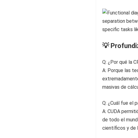
💡 Profund
Q: ¿Por qué la C
A: Porque las t
extremadamente d
masivas de cálcu
Q: ¿Cuál fue el 
A: CUDA permitió
de todo el mund
científicos y de 