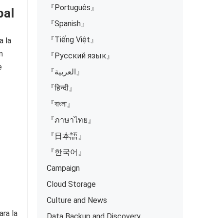
『Português』
bal
『Spanish』
『Tiếng Việt』
a la
n
『Русский язык』
e
『العربية』
『हिन्दी』
『বাংলা』
『ภาษาไทย』
『日本語』
『한국어』
Campaign
Cloud Storage
Culture and News
ara la
Data Backup and Discovery