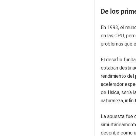
De los prim
En 1993, el mun
en las CPU, pero
problemas que el 
El desafío funda
estaban destinad
rendimiento del 
acelerador espec
de física, sería
naturaleza, infi
La apuesta fue d
simultáneamente
describe como un