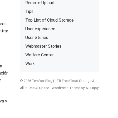
Remote Upload
Tips
Top List of Cloud Storage
ores
User experience
ntrar
User Stories
Webmaster Stories
Welfare Center
Work
un
ación
r
© 2026 TeraBox Blog | 1TB Free Cloud Storage &
All-in-One AI Space -
WordPress Theme
by
WPEnjoy
va y,