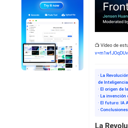
📺 Vídeo de est
v=m1wfJOqDUv
· La Revolución
de Inteligenci
· El origen de
· La invención 
· El futuro: IA
· Conclusiones
La Revoluc