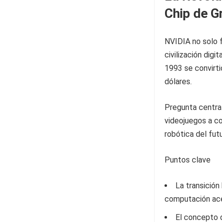
Chip de Gr
NVIDIA no solo f
civilización dig
1993 se convirti
dólares.
Pregunta centra
videojuegos a co
robótica del fut
Puntos clave
La transición
computación ace
El concepto d