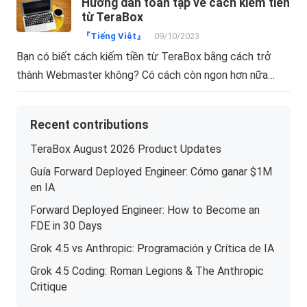
Hướng dẫn toàn tập về cách kiếm tiền
từ TeraBox
『Tiếng Việt』
09/10/2023
Bạn có biết cách kiếm tiền từ TeraBox bằng cách trở
thành Webmaster không? Có cách còn ngon hơn nữa…
Recent contributions
TeraBox August 2026 Product Updates
Guía Forward Deployed Engineer: Cómo ganar $1M
en IA
Forward Deployed Engineer: How to Become an
FDE in 30 Days
Grok 4.5 vs Anthropic: Programación y Crítica de IA
Grok 4.5 Coding: Roman Legions & The Anthropic
Critique