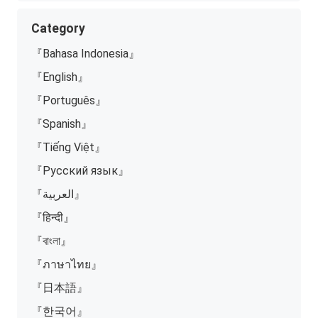
Category
『Bahasa Indonesia』
『English』
『Português』
『Spanish』
『Tiếng Việt』
『Русский язык』
『العربية』
『हिन्दी』
『বাংলা』
『ภาษาไทย』
『日本語』
『한국어』