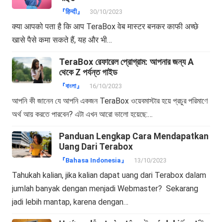
『हिन्दी』
30/10/2023
क्या आपको पता है कि आप TeraBox वेब मास्टर बनकर काफी अच्छे
खासे पैसे कमा सकते हैं, यह और भी…
TeraBox রেফারেল প্রোগ্রাম: আপনার জন্য A
থেকে Z পর্যন্ত গাইড
『বাংলা』
16/10/2023
আপনি কী জানেন যে আপনি একজন TeraBox ওয়েবমাস্টার হয়ে প্রচুর পরিমাণে
অর্থ আয় করতে পারবেন? এটা এখন আরো ভালো হয়েছে:…
Panduan Lengkap Cara Mendapatkan
Uang Dari Terabox
『Bahasa Indonesia』
13/10/2023
Tahukah kalian, jika kalian dapat uang dari Terabox dalam
jumlah banyak dengan menjadi Webmaster? Sekarang
jadi lebih mantap, karena dengan…