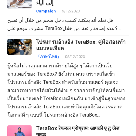
إلى الياء
Campaign
19/12/2023
هل تعلم أنه يمكنك كسب دخل ضخم من خلال أن تصبح
مشرف موقع على TeraBox؟ هذه إضافة رائعة. من خلال…
โปรแกรมอ้างอิง TeraBox: คู่มือสอนทำ
แบบละเอียด
『ภาษาไทย』
05/12/2023
รู้หรือไม่ว่าคุณสามารถมีรายได้สูง ๆ ได้จากเป็นเว็บ
มาสเตอร์ของ TeraBox? ยังไม่หมดนะ เพราะเมื่อเข้า
โปรแกรมอ้างอิง TeraBox สำหรับเว็บมาสเตอร์ คุณจะ
สามารถหารายได้เสริมได้ง่าย ๆ จากการเชิญให้คนอื่นมา
เป็นเว็บมาสเตอร์ TeraBox เหมือนกัน มาเข้าสู่พื้นฐานของ
โปรแกรมอ้างอิง TeraBox และทำไมคุณจึงไม่ควรพลาด
โอกาสดี ๆ แบบนี้ โปรแกรมอ้างอิง TeraBox…
TeraBox रेफरल प्रोग्राम: आपकी ए टू जेड
गाइड