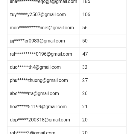
ana**********
erjogja@gmail.com
185
tuy*****
y2507@gmail.com
106
mon**********
nnel@gmail.com
56
juj*****
er0983@gmail.com
50
ral**********
0196@gmail.com
47
duo*****
th4@gmail.com
32
phu*****
thuong@gmail.com
27
abe*****
rra@gmail.com
26
hoa*****
51199@gmail.com
21
dop*****
200318@gmail.com
20
rob*****
3@gmail.com
20