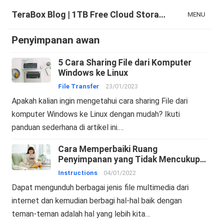
TeraBox Blog | 1TB Free Cloud Storage & All-in-One AI Space
MENU
Penyimpanan awan
5 Cara Sharing File dari Komputer
Windows ke Linux
File Transfer
23/01/2023
Apakah kalian ingin mengetahui cara sharing File dari
komputer Windows ke Linux dengan mudah? Ikuti
panduan sederhana di artikel ini.…
Cara Memperbaiki Ruang
Penyimpanan yang Tidak Mencukupi
untuk Menginstal yang Diperlukan
Instructions
04/01/2022
Dapat mengunduh berbagai jenis file multimedia dari
internet dan kemudian berbagi hal-hal baik dengan
teman-teman adalah hal yang lebih kita…