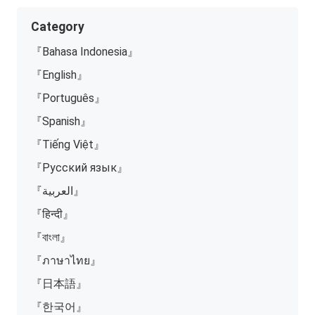
Category
『Bahasa Indonesia』
『English』
『Português』
『Spanish』
『Tiếng Việt』
『Русский язык』
『العربية』
『हिन्दी』
『বাংলা』
『ภาษาไทย』
『日本語』
『한국어』