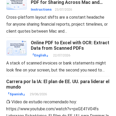
PDF for Sharing Across Mac and
Windows
Instructions
23/07/2026
Cross-platform layout shifts are a constant headache
for anyone sharing financial reports, project timelines, or
client quotes between Mac and…
Online PDF to Excel with OCR: Extract
Data from Scanned PDFs
『English』
22/07/2026
A stack of scanned invoices or bank statements might
look fine on your screen, but the second you need to…
Carrera por la IA: El plan de EE. UU. para liderar el
mundo
『Spanish』
29/06/2026
📺 Vídeo de estudio recomendado hoy:
https://www.youtube.com/watch?v=pxGE41V04fs
Liderazgo Estratégico: El Plan de EE. UU. para Dominar la