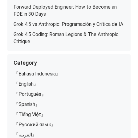
Forward Deployed Engineer: How to Become an
FDE in 30 Days
Grok 4.5 vs Anthropic: Programación y Crítica de IA
Grok 4.5 Coding: Roman Legions & The Anthropic
Critique
Category
『Bahasa Indonesia』
『English』
『Português』
『Spanish』
『Tiếng Việt』
『Русский язык』
『العربية』