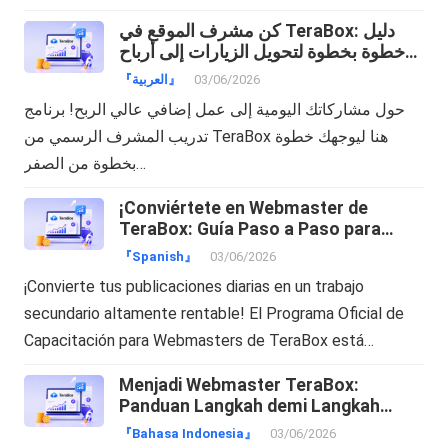
كن مشرف الموقع في TeraBox: دليل
خطوة بخطوة لتحويل الزيارات إلى أرباح
دولارات!
『العربية』
03/06/2026
حول مشاركاتك اليومية إلى عمل إضافي عالي الربح! برنامج
تدريب المشرف الرسمي من TeraBox هنا ليوجهك خطوة
بخطوة من الصفر…
¡Conviértete en Webmaster de
TeraBox: Guía Paso a Paso para
Transformar tu Tráfico en Dinero!
『Spanish』
03/06/2026
¡Convierte tus publicaciones diarias en un trabajo
secundario altamente rentable! El Programa Oficial de
Capacitación para Webmasters de TeraBox está…
Menjadi Webmaster TeraBox:
Panduan Langkah demi Langkah
Mengubah Trafik Menjadi Cuan!
『Bahasa Indonesia』
03/06/2026