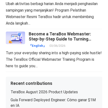
Ubah aktivitas berbagi harian Anda menjadi penghasilan
sampingan yang menjanjikan! Program Pelatihan
Webmaster Resmi TeraBox hadir untuk membimbing
Anda langkah…
Become a TeraBox Webmaster:
Step-by-Step Guide to Turning
Traffic into Cash!
『English』
03/06/2026
Turn your everyday sharing into a high-paying side hustle!
The TeraBox Official Webmaster Training Program is
here to guide you…
Recent contributions
TeraBox August 2026 Product Updates
Guía Forward Deployed Engineer: Cómo ganar $1M
en IA