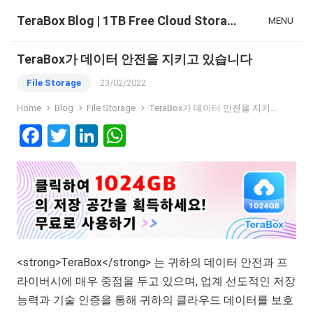
TeraBox Blog | 1TB Free Cloud Storage & All-in-One AI Space
MENU
TeraBox가 데이터 안전을 지키고 있습니다
File Storage
23/02/2022
Home
Blog
File Storage
TeraBox가 데이터 안전을 지키고 있습니다
F
T
Li
W
a
wi
n
h
ce
tt
ke
at
b
er
dI
s
o
n
A
o
p
<strong>TeraBox</strong>
는 귀하의 데이터 안전과 프
k
p
라이버시에 매우 중점을 두고 있으며, 업계 선도적인 저장
능력과 기술 인증을 통해 귀하의 클라우드 데이터를 보호