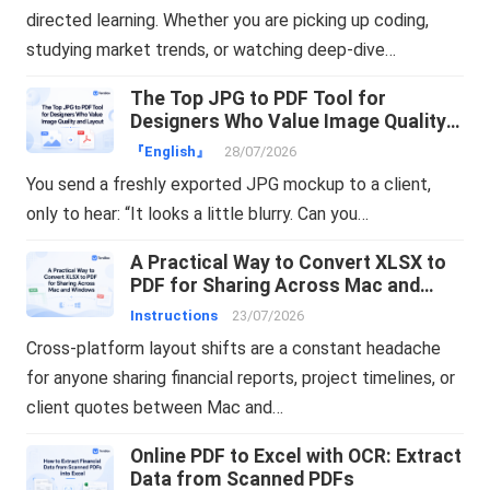
directed learning. Whether you are picking up coding,
studying market trends, or watching deep-dive…
The Top JPG to PDF Tool for
Designers Who Value Image Quality
and Layout
『English』
28/07/2026
You send a freshly exported JPG mockup to a client,
only to hear: “It looks a little blurry. Can you…
A Practical Way to Convert XLSX to
PDF for Sharing Across Mac and
Windows
Instructions
23/07/2026
Cross-platform layout shifts are a constant headache
for anyone sharing financial reports, project timelines, or
client quotes between Mac and…
Online PDF to Excel with OCR: Extract
Data from Scanned PDFs