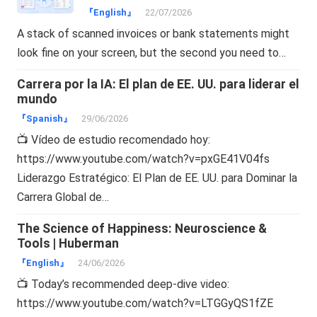
『English』
22/07/2026
A stack of scanned invoices or bank statements might
look fine on your screen, but the second you need to…
Carrera por la IA: El plan de EE. UU. para liderar el
mundo
『Spanish』
29/06/2026
📺 Vídeo de estudio recomendado hoy:
https://www.youtube.com/watch?v=pxGE41V04fs
Liderazgo Estratégico: El Plan de EE. UU. para Dominar la
Carrera Global de…
The Science of Happiness: Neuroscience &
Tools | Huberman
『English』
24/06/2026
📺 Today’s recommended deep-dive video:
https://www.youtube.com/watch?v=LTGGyQS1fZE