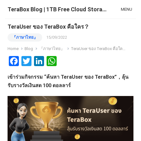
TeraBox Blog | 1TB Free Cloud Storage & All-in-One AI Space
MENU
TeraUser ของ TeraBox คือใคร？
『ภาษาไทย』
15/09/2022
Home
Blog
『ภาษาไทย』
TeraUser ของ TeraBox คือใคร？
F
T
Li
W
a
wi
n
h
เข้าร่วมกิจกรรม “ค้นหา TeraUser ของ TeraBox”，ลุ้น
ce
tt
ke
at
รับรางวัลเงินสด 100 ดอลลาร์
b
er
dI
s
o
n
A
o
p
k
p