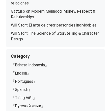
relaciones
Gattuso on Modern Manhood: Money, Respect &
Relationships
Will Storr: El arte de crear personajes inolvidables
Will Storr: The Science of Storytelling & Character
Design
Category
『Bahasa Indonesia』
『English』
『Português』
『Spanish』
『Tiếng Việt』
『Русский язык』