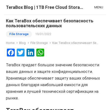
TeraBox Blog | 1TB Free Cloud Storage & All-in-One AI Space
MENU
Как TeraBox обеспечивает безопасность
пользовательских данных
File Storage
19/01/2022
Home
Blog
File Storage
Как TeraBox обеспечивает безопасность пользовательских данных
F
T
Li
W
a
wi
n
h
TeraBox придает большое значение безопасности
ce
tt
ke
at
ваших данных и защите конфиденциальности.
b
er
dI
s
Хранилище обеспечивает защиту ваших облачных
o
n
A
данных благодаря наибольшей емкости для
o
p
хранения и лучшей технической сертификации на
k
p
рынке.