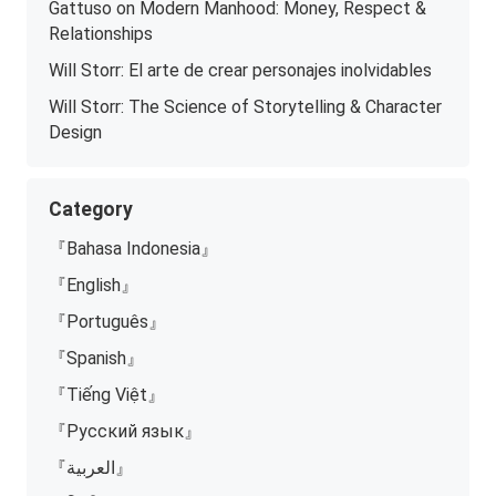
Gattuso on Modern Manhood: Money, Respect &
Relationships
Will Storr: El arte de crear personajes inolvidables
Will Storr: The Science of Storytelling & Character
Design
Category
『Bahasa Indonesia』
『English』
『Português』
『Spanish』
『Tiếng Việt』
『Русский язык』
『العربية』