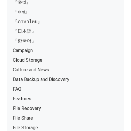
『हिन्दी』
『বাংলা』
『ภาษาไทย』
『日本語』
『한국어』
Campaign
Cloud Storage
Culture and News
Data Backup and Discovery
FAQ
Features
File Recovery
File Share
File Storage