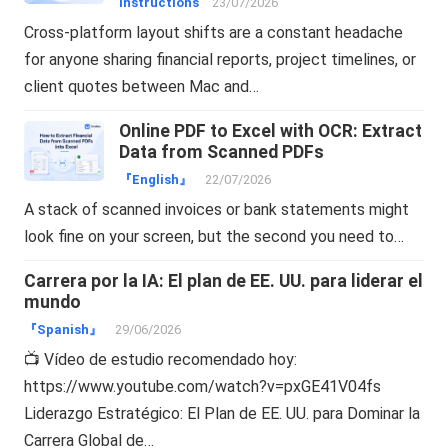
Instructions
23/07/2026
Cross-platform layout shifts are a constant headache
for anyone sharing financial reports, project timelines, or
client quotes between Mac and…
Online PDF to Excel with OCR: Extract
Data from Scanned PDFs
『English』
22/07/2026
A stack of scanned invoices or bank statements might
look fine on your screen, but the second you need to…
Carrera por la IA: El plan de EE. UU. para liderar el
mundo
『Spanish』
29/06/2026
📺 Vídeo de estudio recomendado hoy:
https://www.youtube.com/watch?v=pxGE41V04fs
Liderazgo Estratégico: El Plan de EE. UU. para Dominar la
Carrera Global de…