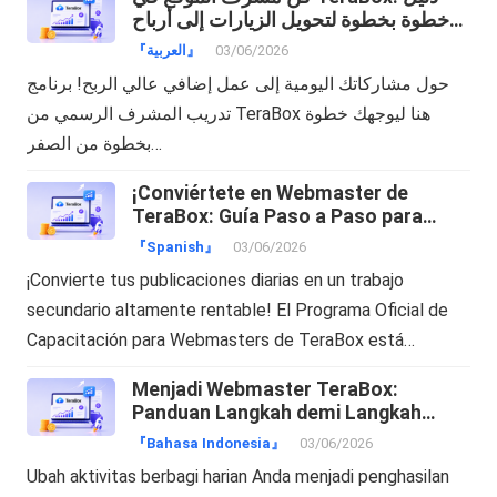
خطوة بخطوة لتحويل الزيارات إلى أرباح
دولارات!
『العربية』
03/06/2026
حول مشاركاتك اليومية إلى عمل إضافي عالي الربح! برنامج
تدريب المشرف الرسمي من TeraBox هنا ليوجهك خطوة
بخطوة من الصفر…
¡Conviértete en Webmaster de
TeraBox: Guía Paso a Paso para
Transformar tu Tráfico en Dinero!
『Spanish』
03/06/2026
¡Convierte tus publicaciones diarias en un trabajo
secundario altamente rentable! El Programa Oficial de
Capacitación para Webmasters de TeraBox está…
Menjadi Webmaster TeraBox:
Panduan Langkah demi Langkah
Mengubah Trafik Menjadi Cuan!
『Bahasa Indonesia』
03/06/2026
Ubah aktivitas berbagi harian Anda menjadi penghasilan