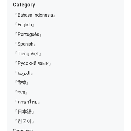
Category
『Bahasa Indonesia』
『English』
『Português』
『Spanish』
『Tiếng Việt』
『Русский язык』
『العربية』
『हिन्दी』
『বাংলা』
『ภาษาไทย』
『日本語』
『한국어』
Campaign