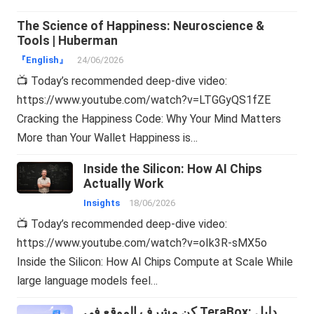
The Science of Happiness: Neuroscience &
Tools | Huberman
『English』
24/06/2026
📺 Today’s recommended deep-dive video:
https://www.youtube.com/watch?v=LTGGyQS1fZE
Cracking the Happiness Code: Why Your Mind Matters
More than Your Wallet Happiness is…
Inside the Silicon: How AI Chips
Actually Work
Insights
18/06/2026
📺 Today’s recommended deep-dive video:
https://www.youtube.com/watch?v=oIk3R-sMX5o
Inside the Silicon: How AI Chips Compute at Scale While
large language models feel…
كن مشرف الموقع في TeraBox: دليل