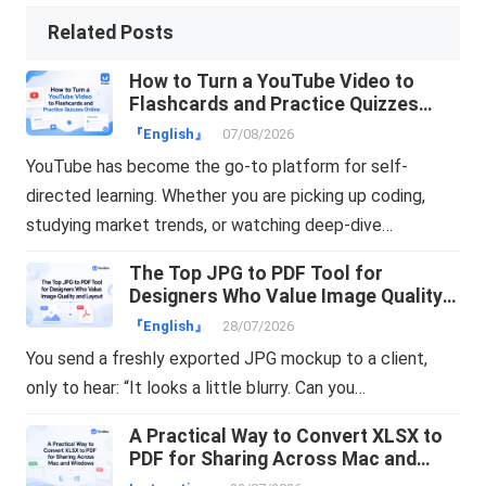
Related Posts
How to Turn a YouTube Video to
Flashcards and Practice Quizzes
Online
『English』
07/08/2026
YouTube has become the go-to platform for self-
directed learning. Whether you are picking up coding,
studying market trends, or watching deep-dive…
The Top JPG to PDF Tool for
Designers Who Value Image Quality
and Layout
『English』
28/07/2026
You send a freshly exported JPG mockup to a client,
only to hear: “It looks a little blurry. Can you…
A Practical Way to Convert XLSX to
PDF for Sharing Across Mac and
Windows