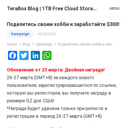
TeraBox Blog | 1TB Free Cloud Storage & All-in-One AI Space
MENU
Поделитесь своим хобби и заработайте $300!
Campaign
16/03/2022
Home
Blog
Campaign
Поделитесь своим хобби и заработайте $300!
F
T
Li
W
a
wi
n
h
Обновление от 23 марта: Двойная награда!
ce
tt
ke
at
26-27 марта (GMT+8) за каждого нового
b
er
dI
s
пользователя, зарегистрировавшегося по ссылке,
o
n
A
которую вы репостнули, вы получите награду в
o
p
размере 0,2 дол. США!
k
p
*Награда будет удвоена только при репосте и
регистрации в период 26-27 марта (GMT+8).