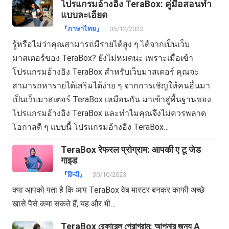
โปรแกรมอ้างอิง TeraBox: คู่มือสอนทำ
แบบละเอียด
『ภาษาไทย』
05/12/2023
รู้หรือไม่ว่าคุณสามารถมีรายได้สูง ๆ ได้จากเป็นเว็บ
มาสเตอร์ของ TeraBox? ยังไม่หมดนะ เพราะเมื่อเข้า
โปรแกรมอ้างอิง TeraBox สำหรับเว็บมาสเตอร์ คุณจะ
สามารถหารายได้เสริมได้ง่าย ๆ จากการเชิญให้คนอื่นมา
เป็นเว็บมาสเตอร์ TeraBox เหมือนกัน มาเข้าสู่พื้นฐานของ
โปรแกรมอ้างอิง TeraBox และทำไมคุณจึงไม่ควรพลาด
โอกาสดี ๆ แบบนี้ โปรแกรมอ้างอิง TeraBox…
TeraBox रेफरल प्रोग्राम: आपकी ए टू जेड
गाइड
『हिन्दी』
30/10/2023
क्या आपको पता है कि आप TeraBox वेब मास्टर बनकर काफी अच्छे
खासे पैसे कमा सकते हैं, यह और भी…
TeraBox রেফারেল প্রোগ্রাম: আপনার জন্য A