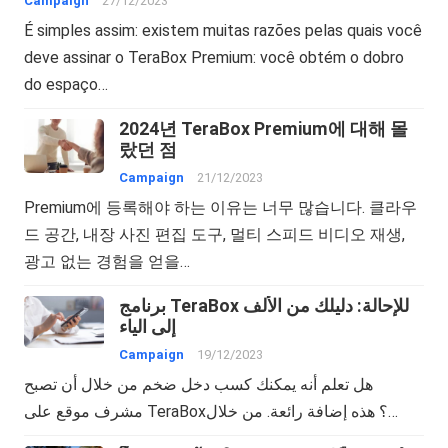
Campaign
27/12/2023
É simples assim: existem muitas razões pelas quais você
deve assinar o TeraBox Premium: você obtém o dobro
do espaço…
2024년 TeraBox Premium에 대해 몰
랐던 점
Campaign
21/12/2023
Premium에 등록해야 하는 이유는 너무 많습니다. 클라우
드 공간, 내장 사진 편집 도구, 멀티 스피드 비디오 재생,
광고 없는 경험을 얻을…
برنامج TeraBox للإحالة: دليلك من الألف
إلى الياء
Campaign
19/12/2023
هل تعلم أنه يمكنك كسب دخل ضخم من خلال أن تصبح
مشرف موقع على TeraBox؟ هذه إضافة رائعة. من خلال…