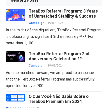
Related Posts
TeraBox Referral Program: 3 Years
of Unmatched Stability & Success
Campaign
19/09/2025
In the midst of the digital era, TeraBox Referral Program
is celebrating its significant 3rd anniversary🎉🎉. For
more than 1,100…
TeraBox Referral Program 2nd
Anniversary Celebration ??
Campaign
19/09/2024
As time marches forward, we are proud to announce
that the TeraBox Referral Program has successfully
operated for over 700…
O Que Você Não Sabia Sobre o
Terabox Premium Em 2024