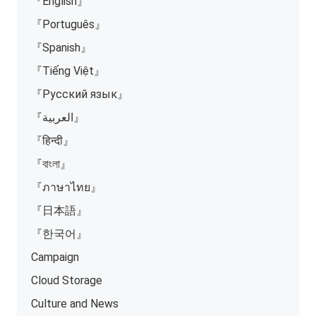
『English』
『Português』
『Spanish』
『Tiếng Việt』
『Русский язык』
『العربية』
『हिन्दी』
『বাংলা』
『ภาษาไทย』
『日本語』
『한국어』
Campaign
Cloud Storage
Culture and News