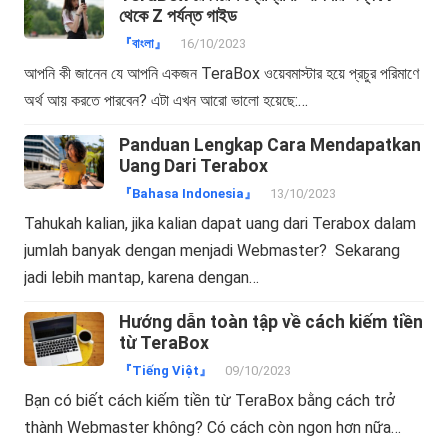
থেকে Z পর্যন্ত গাইড
『বাংলা』
16/10/2023
আপনি কী জানেন যে আপনি একজন TeraBox ওয়েবমাস্টার হয়ে প্রচুর পরিমাণে
অর্থ আয় করতে পারবেন? এটা এখন আরো ভালো হয়েছে:…
Panduan Lengkap Cara Mendapatkan
Uang Dari Terabox
『Bahasa Indonesia』
13/10/2023
Tahukah kalian, jika kalian dapat uang dari Terabox dalam
jumlah banyak dengan menjadi Webmaster? Sekarang
jadi lebih mantap, karena dengan…
Hướng dẫn toàn tập về cách kiếm tiền
từ TeraBox
『Tiếng Việt』
09/10/2023
Bạn có biết cách kiếm tiền từ TeraBox bằng cách trở
thành Webmaster không? Có cách còn ngon hơn nữa…