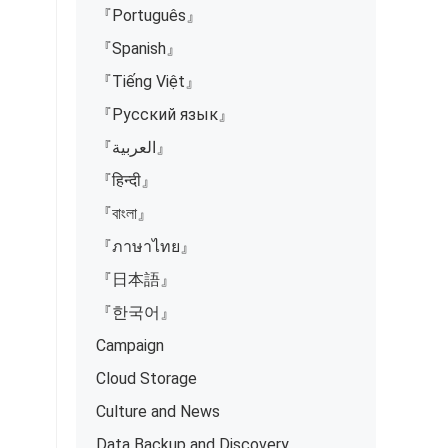
『Português』
『Spanish』
『Tiếng Việt』
『Русский язык』
『العربية』
『हिन्दी』
『বাংলা』
『ภาษาไทย』
『日本語』
『한국어』
Campaign
Cloud Storage
Culture and News
Data Backup and Discovery