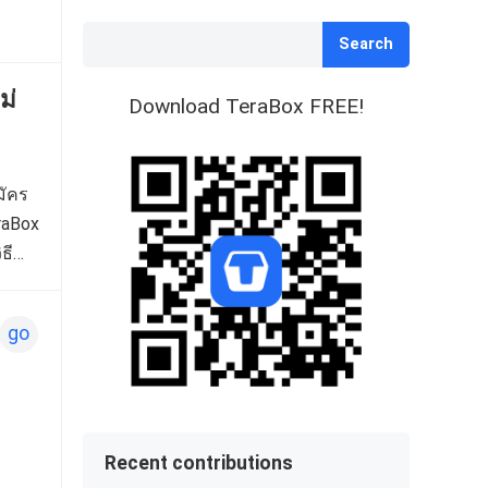
Search
Download TeraBox FREE!
มัคร
eraBox
ธี
go
Recent contributions