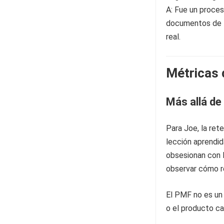
A: Fue un proces
documentos de N
real.
Métricas 
Más allá de
Para Joe, la ret
lección aprendi
obsesionan con l
observar cómo r
El PMF no es un 
o el producto c