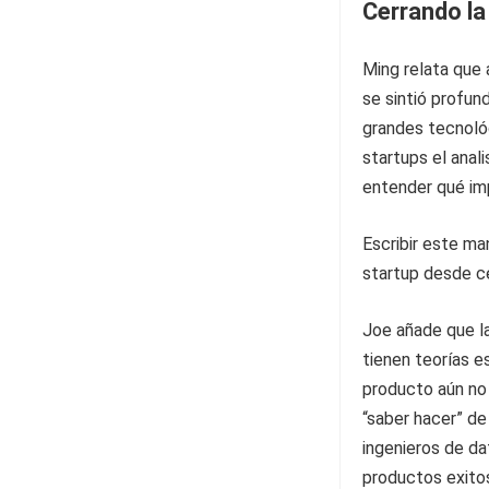
Cerrando la
Ming relata que 
se sintió profun
grandes tecnoló
startups el anal
entender qué imp
Escribir este man
startup desde c
Joe añade que la
tienen teorías e
producto aún no 
“saber hacer” d
ingenieros de da
productos exito