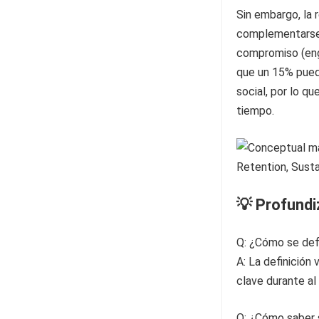
Sin embargo, la 
complementarse 
compromiso (eng
que un 15% pued
social, por lo qu
tiempo.
💡 Profund
Q: ¿Cómo se defi
A: La definición 
clave durante al
Q: ¿Cómo saber s