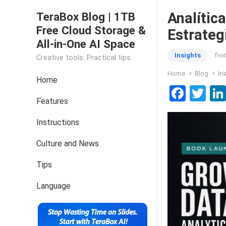
Analític
TeraBox Blog | 1TB
Free Cloud Storage &
Estrateg
All-in-One AI Space
Insights
fle
Creative tools. Practical tips.
Home
Blog
In
Home
F
T
Features
a
wi
ce
tt
Instructions
b
er
Culture and News
o
Tips
o
k
Language