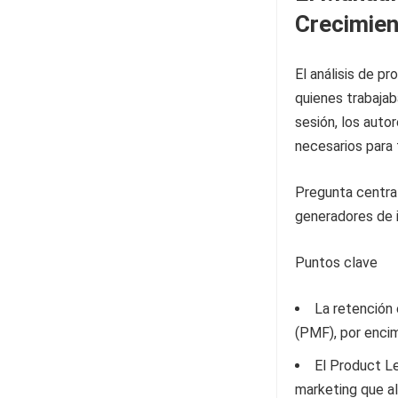
Crecimient
El análisis de p
quienes trabaja
sesión, los auto
necesarios para 
Pregunta centra
generadores de 
Puntos clave
La retención 
(PMF), por encim
El Product Le
marketing que al