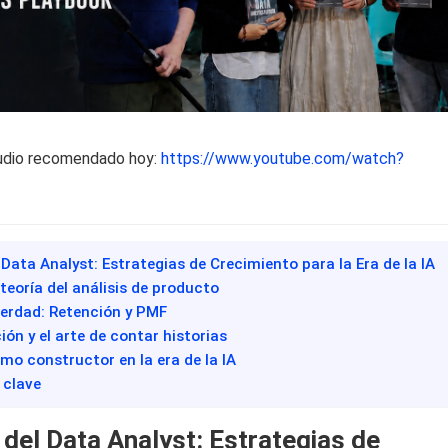
udio recomendado hoy:
https://www.youtube.com/watch?
l Data Analyst: Estrategias de Crecimiento para la Era de la IA
a teoría del análisis de producto
verdad: Retención y PMF
ión y el arte de contar historias
omo constructor en la era de la IA
 clave
 del Data Analyst: Estrategias de