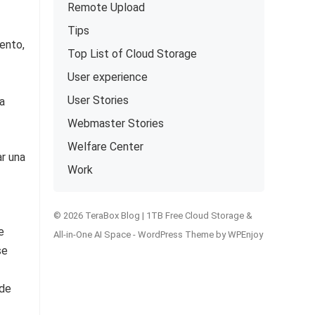
Remote Upload
Tips
iento,
Top List of Cloud Storage
User experience
User Stories
a
Webmaster Stories
Welfare Center
ar una
Work
© 2026 TeraBox Blog | 1TB Free Cloud Storage &
e
All-in-One AI Space -
WordPress Theme
by
WPEnjoy
se
 de