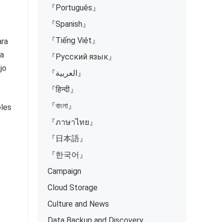
『Português』
『Spanish』
『Tiếng Việt』
ara
ta
『Русский язык』
jo
『العربية』
『हिन्दी』
『বাংলা』
ples
『ภาษาไทย』
『日本語』
『한국어』
Campaign
Cloud Storage
Culture and News
Data Backup and Discovery