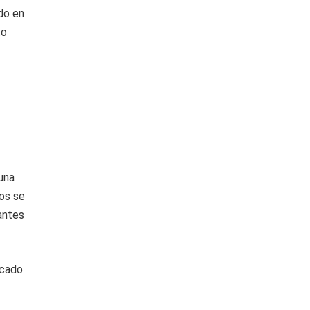
do en
to
una
os se
 antes
rcado