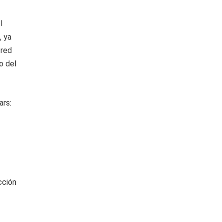
l
, ya
 red
o del
cción