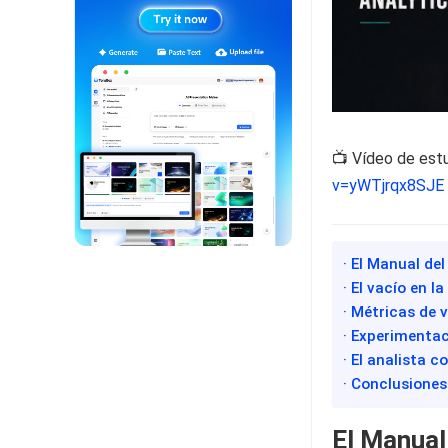
📺 Vídeo de est
v=yWTjrqx8SJE
· El Manual de
· El vacío en l
· Métricas de 
· Experimentac
· El analista c
· Conclusiones
El Manual