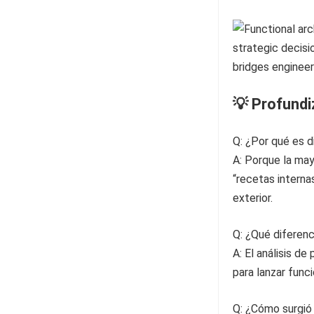
💡 Profund
Q: ¿Por qué es d
A: Porque la may
“recetas interna
exterior.
Q: ¿Qué diferenci
A: El análisis d
para lanzar func
Q: ¿Cómo surgió 