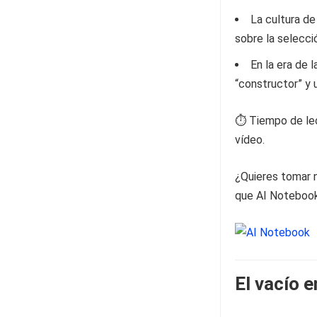
La cultura de
sobre la selecci
En la era de 
“constructor” y 
⏱️ Tiempo de lec
vídeo.
¿Quieres tomar n
que AI Notebook 
El vacío e