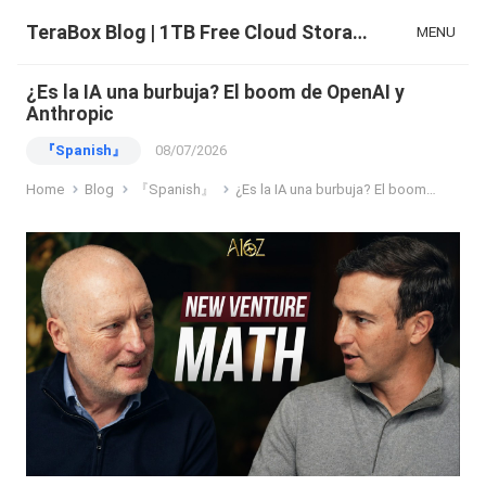
TeraBox Blog | 1TB Free Cloud Storage & All-in-One AI Space
MENU
¿Es la IA una burbuja? El boom de OpenAI y
Anthropic
『Spanish』
08/07/2026
Home
Blog
『Spanish』
¿Es la IA una burbuja? El boom de OpenAI y Anthropic