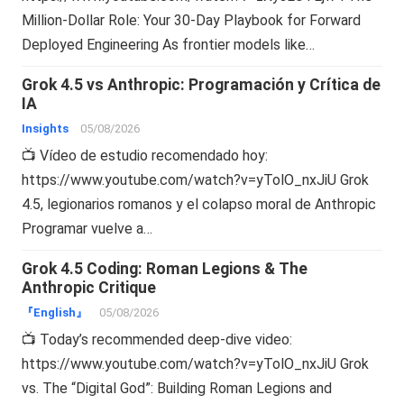
Million-Dollar Role: Your 30-Day Playbook for Forward
Deployed Engineering As frontier models like…
Grok 4.5 vs Anthropic: Programación y Crítica de
IA
Insights
05/08/2026
📺 Vídeo de estudio recomendado hoy:
https://www.youtube.com/watch?v=yTolO_nxJiU Grok
4.5, legionarios romanos y el colapso moral de Anthropic
Programar vuelve a…
Grok 4.5 Coding: Roman Legions & The
Anthropic Critique
『English』
05/08/2026
📺 Today’s recommended deep-dive video:
https://www.youtube.com/watch?v=yTolO_nxJiU Grok
vs. The “Digital God”: Building Roman Legions and