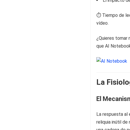
El impacto de
⏱️ Tiempo de lec
vídeo.
¿Quieres tomar n
que AI Notebook 
La Fisiolo
El Mecanism
La respuesta al 
reliquia inútil 
una cadena de n