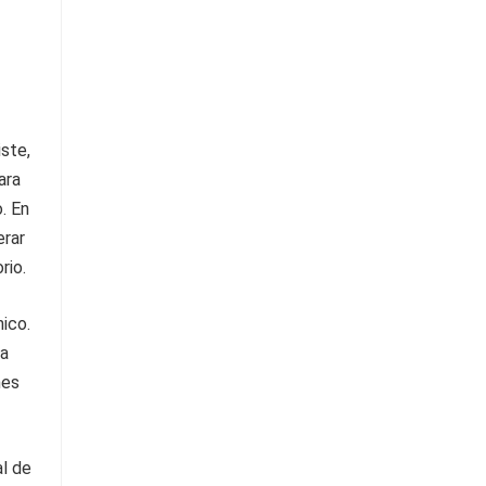
iste,
ara
. En
erar
rio.
ico.
na
nes
al de