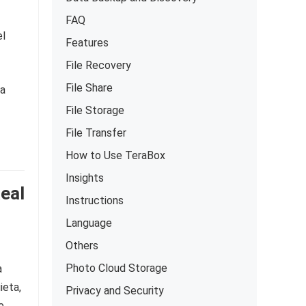
FAQ
el
Features
File Recovery
File Share
ja
File Storage
File Transfer
How to Use TeraBox
Insights
Real
Instructions
Language
Others
Photo Cloud Storage
a
ieta,
Privacy and Security
e