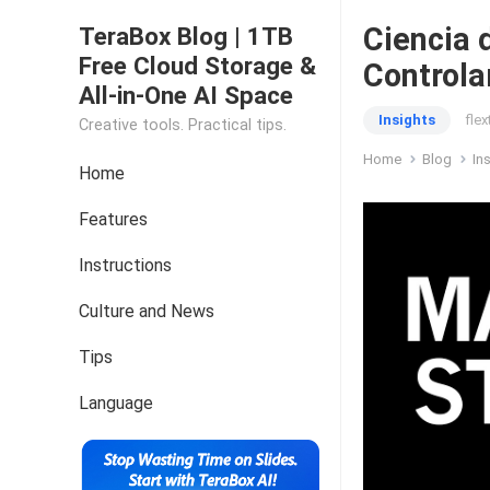
Ciencia 
TeraBox Blog | 1TB
Free Cloud Storage &
Controlar
All-in-One AI Space
Insights
fle
Creative tools. Practical tips.
Home
Blog
In
Home
Features
Instructions
Culture and News
Tips
Language