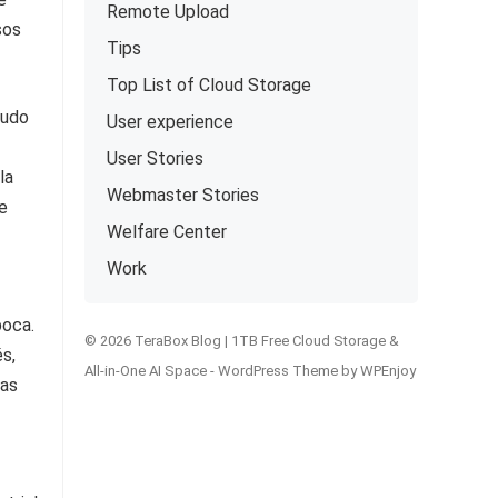
Remote Upload
sos
Tips
Top List of Cloud Storage
nudo
User experience
User Stories
la
Webmaster Stories
e
Welfare Center
Work
boca.
© 2026 TeraBox Blog | 1TB Free Cloud Storage &
s,
All-in-One AI Space -
WordPress Theme
by
WPEnjoy
nas