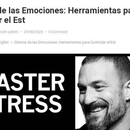
de las Emociones: Herramientas p
 el Est
xtech-admin
•
29/06/2026
•
0 Comment
sights
Ciencia de las Emociones: Herramientas para Controlar el Est