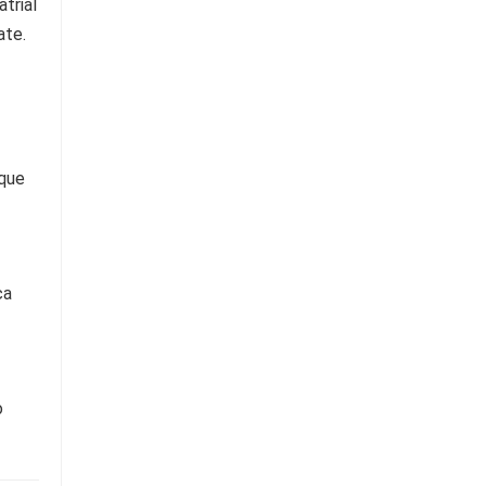
 que
ca
o