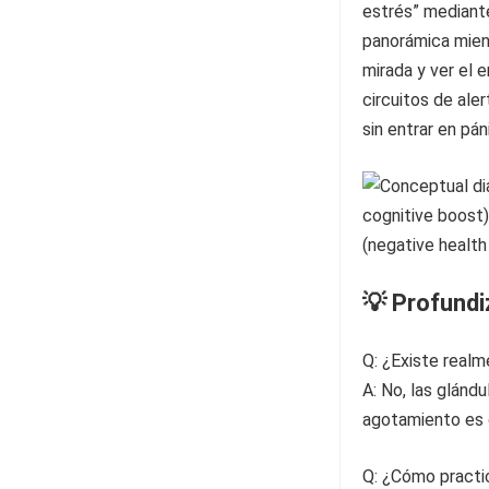
estrés” mediante
panorámica mient
mirada y ver el 
circuitos de ale
sin entrar en pá
💡 Profund
Q: ¿Existe realm
A: No, las glánd
agotamiento es d
Q: ¿Cómo practic