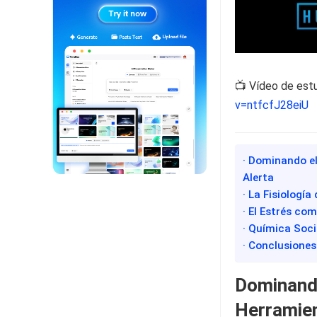
📺 Vídeo de est
v=ntfcfJ28eiU
· Dominando el
Alerta
· La Fisiología
· El Estrés co
· Química Soc
· Conclusiones
Dominando
Herramien