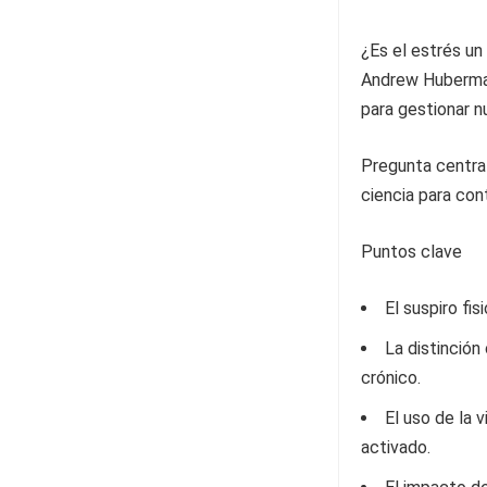
¿Es el estrés un
Andrew Huberman
para gestionar n
Pregunta central
ciencia para con
Puntos clave
El suspiro fi
La distinción
crónico.
El uso de la 
activado.