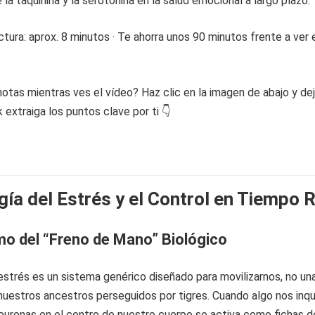
 la taquinina y la serotonina en la salud emocional a largo plazo.
tura: aprox. 8 minutos · Te ahorra unos 90 minutos frente a ver 
otas mientras ves el vídeo? Haz clic en la imagen de abajo y de
extraiga los puntos clave por ti 👇
gía del Estrés y el Control en Tiempo 
o del “Freno de Mano” Biológico
estrés es un sistema genérico diseñado para movilizarnos, no un
de nuestros ancestros perseguidos por tigres. Cuando algo nos inqu
euronas en el centro de nuestro cuerpo se activa como fichas d