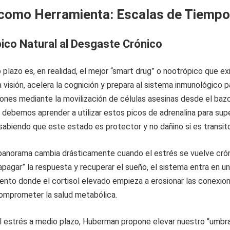
 como Herramienta: Escalas de Tiempo
ico Natural al Desgaste Crónico
 plazo es, en realidad, el mejor “smart drug” o nootrópico que ex
a visión, acelera la cognición y prepara al sistema inmunológico p
ones mediante la movilización de células asesinas desde el bazo
o, debemos aprender a utilizar estos picos de adrenalina para sup
, sabiendo que este estado es protector y no dañino si es transito
 panorama cambia drásticamente cuando el estrés se vuelve crón
apagar” la respuesta y recuperar el sueño, el sistema entra en u
ento donde el cortisol elevado empieza a erosionar las conexio
comprometer la salud metabólica.
l estrés a medio plazo, Huberman propone elevar nuestro “umbr