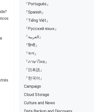
『Português』
ida?
『Spanish』
ricos
『Tiếng Việt』
『Русский язык』
『العربية』
la
『हिन्दी』
『বাংলা』
『ภาษาไทย』
『日本語』
『한국어』
strés
Campaign
Cloud Storage
Culture and News
Data Backup and Discovery