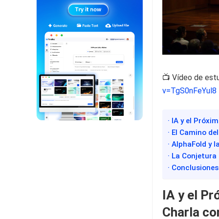
📺 Vídeo de est
v=TgS0nFeYul8
· IA y el Próx
· El Camino del
· AlphaFold y 
· La Conjetura
· Conclusiones
IA y el P
Charla co