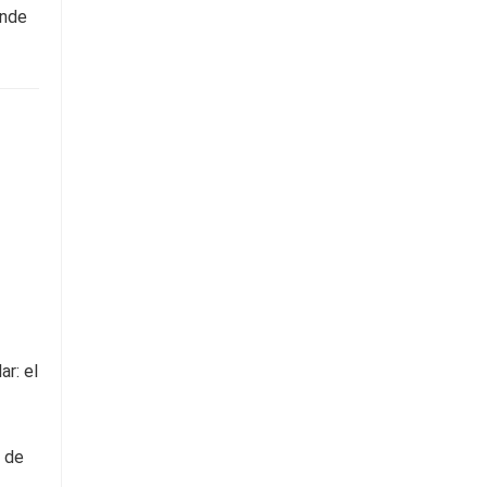
ende
r: el
s de