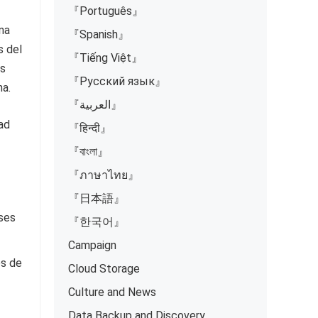
『Português』
una
『Spanish』
s del
『Tiếng Việt』
as
『Русский язык』
na.
『العربية』
ad
『हिन्दी』
『বাংলা』
『ภาษาไทย』
『日本語』
ases
『한국어』
Campaign
os de
Cloud Storage
Culture and News
Data Backup and Discovery