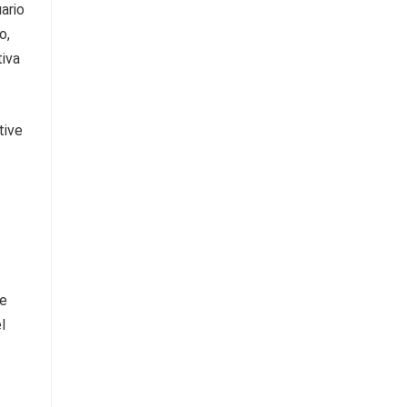
ario
o,
tiva
de
l