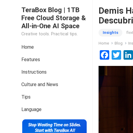
Demis Ha
TeraBox Blog | 1TB
Free Cloud Storage &
Descubri
All-in-One AI Space
Insights
fle
Creative tools. Practical tips.
Home
Blog
In
Home
F
T
Features
a
wi
ce
tt
Instructions
b
er
Culture and News
o
Tips
o
k
Language