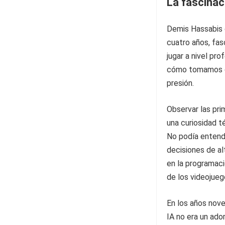
La fascinac
Demis Hassabis c
cuatro años, fas
jugar a nivel pr
cómo tomamos de
presión.
Observar las pr
una curiosidad t
No podía entend
decisiones de al
en la programaci
de los videojueg
En los años nov
IA no era un ado