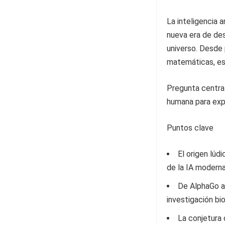
La inteligencia a
nueva era de de
universo. Desde 
matemáticas, es
Pregunta central
humana para expa
Puntos clave
El origen lúd
de la IA moderna
De AlphaGo a 
investigación bio
La conjetura 