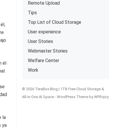
Remote Upload
Tips
s
Top List of Cloud Storage
él,
User experience
re
ajo
User Stories
Webmaster Stories
Welfare Center
n él
Work
al.
rse
© 2026 TeraBox Blog | 1TB Free Cloud Storage &
idad
All-in-One AI Space -
WordPress Theme
by
WPEnjoy
 la
s ya