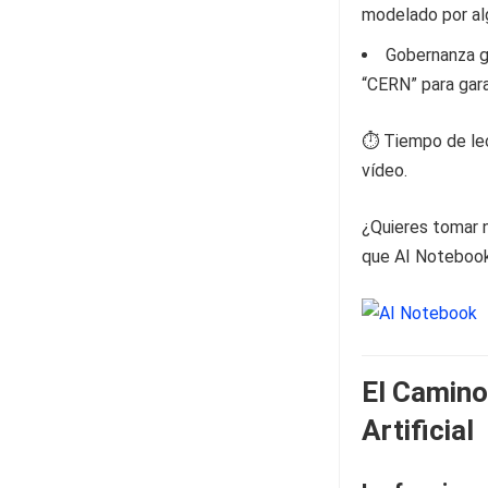
modelado por al
Gobernanza gl
“CERN” para garan
⏱️ Tiempo de lec
vídeo.
¿Quieres tomar n
que AI Notebook 
El Camino 
Artificial