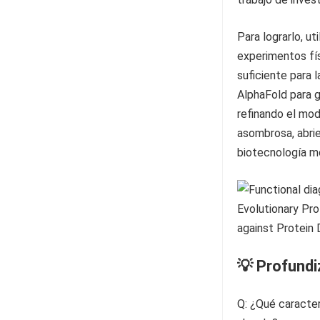
Para lograrlo, u
experimentos fís
suficiente para 
AlphaFold para g
refinando el mod
asombrosa, abrie
biotecnología m
💡 Profund
Q: ¿Qué caracter