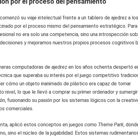
ión por el proceso del pensamiento
omenzó su viaje intelectual frente a un tablero de ajedrez a lo
cinado por el proceso mismo del pensamiento estratégico. Para 
ofesional no era solo una competencia, sino una introspección sob
cisiones y mejoramos nuestros propios procesos cognitivos b
imeras computadoras de ajedrez en los años ochenta despertó e
écnica que superaba su interés por el juego competitivo tradicion
er cómo un objeto inanimado de plástico era capaz de tomar
to nivel, lo que le llevó a comprar su primer ordenador y sumergi
ón, fusionando su pasión por los sistemas lógicos con la creativ
os comerciales.
enta, aplicó estos conceptos en juegos como
Theme Park
, donde
rno, sino el núcleo de la jugabilidad. Estos sistemas rudimentario