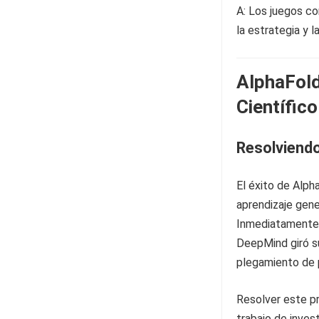
A: Los juegos co
la estrategia y 
AlphaFold
Científico
Resolviendo
El éxito de Alph
aprendizaje gene
Inmediatamente 
DeepMind giró su
plegamiento de 
Resolver este pr
trabajo de inves