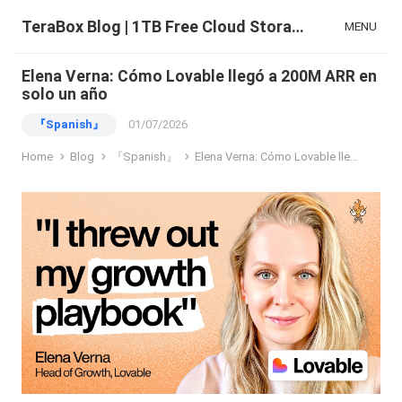
TeraBox Blog | 1TB Free Cloud Storage & All-in-One AI Space
MENU
Elena Verna: Cómo Lovable llegó a 200M ARR en
solo un año
『Spanish』
01/07/2026
Home
Blog
『Spanish』
Elena Verna: Cómo Lovable llegó a 200M ARR en solo un año