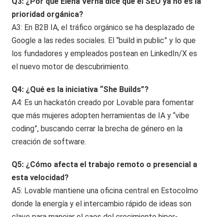
Q3: ¿Por qué Elena Verna dice que el SEO ya no es la
prioridad orgánica?
A3: En B2B IA, el tráfico orgánico se ha desplazado de
Google a las redes sociales. El “build in public” y lo que
los fundadores y empleados postean en LinkedIn/X es
el nuevo motor de descubrimiento.
Q4: ¿Qué es la iniciativa “She Builds”?
A4: Es un hackatón creado por Lovable para fomentar
que más mujeres adopten herramientas de IA y “vibe
coding”, buscando cerrar la brecha de género en la
creación de software.
Q5: ¿Cómo afecta el trabajo remoto o presencial a
esta velocidad?
A5: Lovable mantiene una oficina central en Estocolmo
donde la energía y el intercambio rápido de ideas son
clave para manejar el caos del crecimiento hiper-