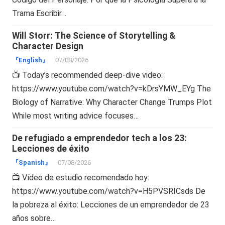
Trama Escribir…
Will Storr: The Science of Storytelling &
Character Design
『English』
07/08/2026
📺 Today’s recommended deep-dive video:
https://www.youtube.com/watch?v=kDrsYMW_EYg The
Biology of Narrative: Why Character Change Trumps Plot
While most writing advice focuses…
De refugiado a emprendedor tech a los 23:
Lecciones de éxito
『Spanish』
07/08/2026
📺 Vídeo de estudio recomendado hoy:
https://www.youtube.com/watch?v=H5PVSRICsds De
la pobreza al éxito: Lecciones de un emprendedor de 23
años sobre…