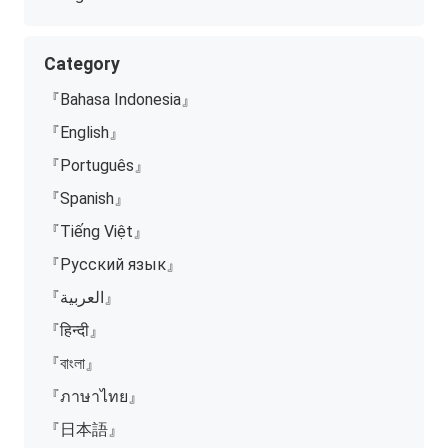
Category
『Bahasa Indonesia』
『English』
『Português』
『Spanish』
『Tiếng Việt』
『Русский язык』
『العربية』
『हिन्दी』
『বাংলা』
『ภาษาไทย』
『日本語』