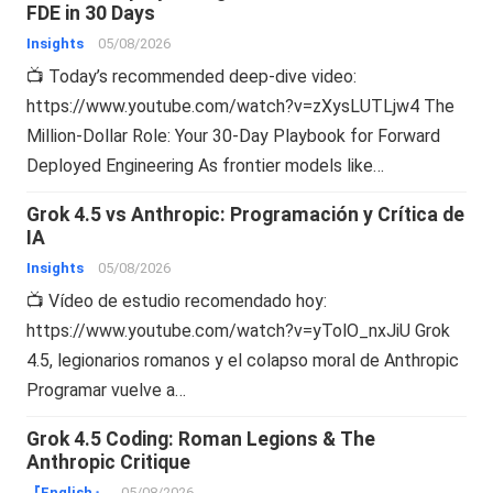
FDE in 30 Days
Insights
05/08/2026
📺 Today’s recommended deep-dive video:
https://www.youtube.com/watch?v=zXysLUTLjw4 The
Million-Dollar Role: Your 30-Day Playbook for Forward
Deployed Engineering As frontier models like…
Grok 4.5 vs Anthropic: Programación y Crítica de
IA
Insights
05/08/2026
📺 Vídeo de estudio recomendado hoy:
https://www.youtube.com/watch?v=yTolO_nxJiU Grok
4.5, legionarios romanos y el colapso moral de Anthropic
Programar vuelve a…
Grok 4.5 Coding: Roman Legions & The
Anthropic Critique
『English』
05/08/2026