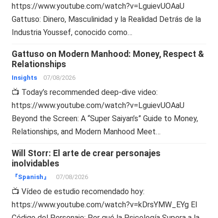
https://www.youtube.com/watch?v=LguievUOAaU
Gattuso: Dinero, Masculinidad y la Realidad Detrás de la
Industria Youssef, conocido como…
Gattuso on Modern Manhood: Money, Respect &
Relationships
Insights
07/08/2026
📺 Today’s recommended deep-dive video:
https://www.youtube.com/watch?v=LguievUOAaU
Beyond the Screen: A “Super Saiyan’s” Guide to Money,
Relationships, and Modern Manhood Meet…
Will Storr: El arte de crear personajes
inolvidables
『Spanish』
07/08/2026
📺 Vídeo de estudio recomendado hoy:
https://www.youtube.com/watch?v=kDrsYMW_EYg El
Código del Personaje: Por qué la Psicología Supera a la