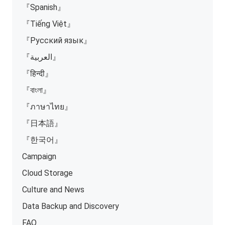
『Spanish』
『Tiếng Việt』
『Русский язык』
『العربية』
『हिन्दी』
『বাংলা』
『ภาษาไทย』
『日本語』
『한국어』
Campaign
Cloud Storage
Culture and News
Data Backup and Discovery
FAQ