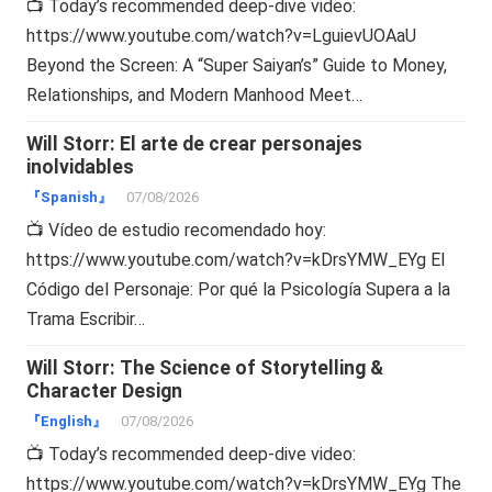
📺 Today’s recommended deep-dive video:
https://www.youtube.com/watch?v=LguievUOAaU
Beyond the Screen: A “Super Saiyan’s” Guide to Money,
Relationships, and Modern Manhood Meet…
Will Storr: El arte de crear personajes
inolvidables
『Spanish』
07/08/2026
📺 Vídeo de estudio recomendado hoy:
https://www.youtube.com/watch?v=kDrsYMW_EYg El
Código del Personaje: Por qué la Psicología Supera a la
Trama Escribir…
Will Storr: The Science of Storytelling &
Character Design
『English』
07/08/2026
📺 Today’s recommended deep-dive video:
https://www.youtube.com/watch?v=kDrsYMW_EYg The