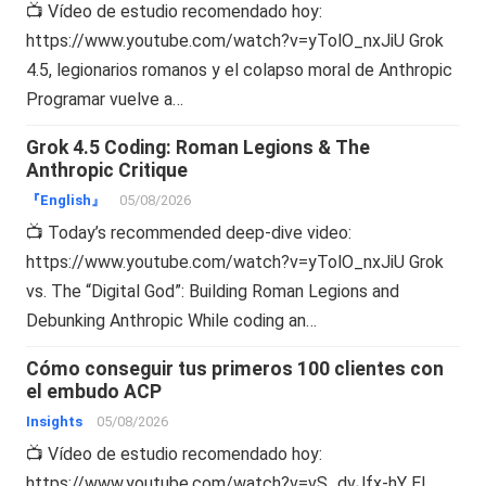
📺 Vídeo de estudio recomendado hoy:
https://www.youtube.com/watch?v=yTolO_nxJiU Grok
4.5, legionarios romanos y el colapso moral de Anthropic
Programar vuelve a…
Grok 4.5 Coding: Roman Legions & The
Anthropic Critique
『English』
05/08/2026
📺 Today’s recommended deep-dive video:
https://www.youtube.com/watch?v=yTolO_nxJiU Grok
vs. The “Digital God”: Building Roman Legions and
Debunking Anthropic While coding an…
Cómo conseguir tus primeros 100 clientes con
el embudo ACP
Insights
05/08/2026
📺 Vídeo de estudio recomendado hoy:
https://www.youtube.com/watch?v=vS_dvJfx-hY El