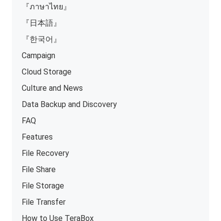
『ภาษาไทย』
『日本語』
『한국어』
Campaign
Cloud Storage
Culture and News
Data Backup and Discovery
FAQ
Features
File Recovery
File Share
File Storage
File Transfer
How to Use TeraBox