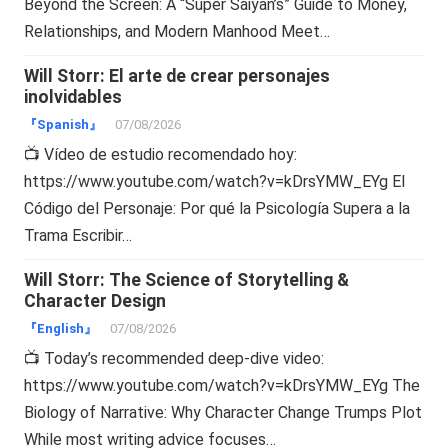
Beyond the Screen: A “Super Saiyan’s” Guide to Money,
Relationships, and Modern Manhood Meet…
Will Storr: El arte de crear personajes
inolvidables
『Spanish』
07/08/2026
📺 Vídeo de estudio recomendado hoy:
https://www.youtube.com/watch?v=kDrsYMW_EYg El
Código del Personaje: Por qué la Psicología Supera a la
Trama Escribir…
Will Storr: The Science of Storytelling &
Character Design
『English』
07/08/2026
📺 Today’s recommended deep-dive video:
https://www.youtube.com/watch?v=kDrsYMW_EYg The
Biology of Narrative: Why Character Change Trumps Plot
While most writing advice focuses…