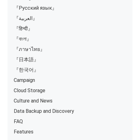
『Русский язык』
『العربية』
『हिन्दी』
『বাংলা』
『ภาษาไทย』
『日本語』
『한국어』
Campaign
Cloud Storage
Culture and News
Data Backup and Discovery
FAQ
Features