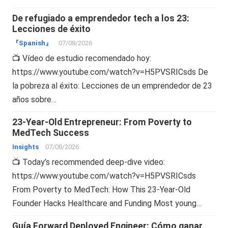
De refugiado a emprendedor tech a los 23:
Lecciones de éxito
『Spanish』
07/08/2026
📺 Vídeo de estudio recomendado hoy:
https://www.youtube.com/watch?v=H5PVSRICsds De
la pobreza al éxito: Lecciones de un emprendedor de 23
años sobre…
23-Year-Old Entrepreneur: From Poverty to
MedTech Success
Insights
07/08/2026
📺 Today’s recommended deep-dive video:
https://www.youtube.com/watch?v=H5PVSRICsds
From Poverty to MedTech: How This 23-Year-Old
Founder Hacks Healthcare and Funding Most young…
Guía Forward Deployed Engineer: Cómo ganar