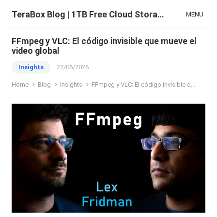
TeraBox Blog | 1TB Free Cloud Storage & All-in-One AI Space
MENU
FFmpeg y VLC: El código invisible que mueve el
video global
Insights
22/06/2026
Home
Blog
Insights
FFmpeg y VLC: El código invisible que mueve el video global