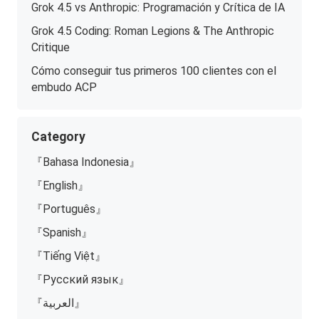
Grok 4.5 vs Anthropic: Programación y Crítica de IA
Grok 4.5 Coding: Roman Legions & The Anthropic
Critique
Cómo conseguir tus primeros 100 clientes con el
embudo ACP
Category
『Bahasa Indonesia』
『English』
『Português』
『Spanish』
『Tiếng Việt』
『Русский язык』
『العربية』