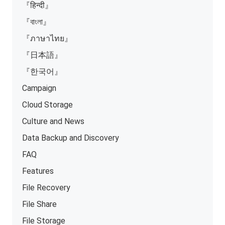
『हिन्दी』
『বাংলা』
『ภาษาไทย』
『日本語』
『한국어』
Campaign
Cloud Storage
Culture and News
Data Backup and Discovery
FAQ
Features
File Recovery
File Share
File Storage