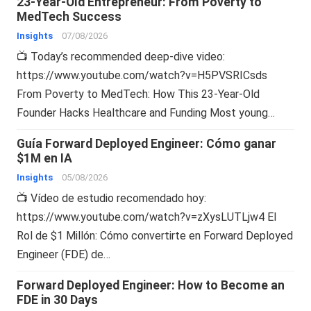
23-Year-Old Entrepreneur: From Poverty to
MedTech Success
Insights
07/08/2026
📺 Today’s recommended deep-dive video:
https://www.youtube.com/watch?v=H5PVSRICsds
From Poverty to MedTech: How This 23-Year-Old
Founder Hacks Healthcare and Funding Most young…
Guía Forward Deployed Engineer: Cómo ganar
$1M en IA
Insights
05/08/2026
📺 Vídeo de estudio recomendado hoy:
https://www.youtube.com/watch?v=zXysLUTLjw4 El
Rol de $1 Millón: Cómo convertirte en Forward Deployed
Engineer (FDE) de…
Forward Deployed Engineer: How to Become an
FDE in 30 Days