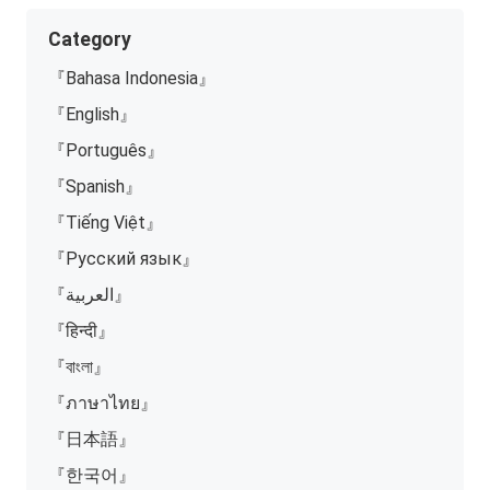
Category
『Bahasa Indonesia』
『English』
『Português』
『Spanish』
『Tiếng Việt』
『Русский язык』
『العربية』
『हिन्दी』
『বাংলা』
『ภาษาไทย』
『日本語』
『한국어』