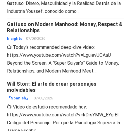
Gattuso: Dinero, Masculinidad y la Realidad Detrás de la
Industria Youssef, conocido como…
Gattuso on Modern Manhood: Money, Respect &
Relationships
Insights
07/08/2026
📺 Today’s recommended deep-dive video:
https://www.youtube.com/watch?v=LguievUOAaU
Beyond the Screen: A “Super Saiyan’s” Guide to Money,
Relationships, and Modern Manhood Meet…
Will Storr: El arte de crear personajes
inolvidables
『Spanish』
07/08/2026
📺 Vídeo de estudio recomendado hoy:
https://www.youtube.com/watch?v=kDrsYMW_EYg El
Código del Personaje: Por qué la Psicología Supera a la
Trama Escribir…