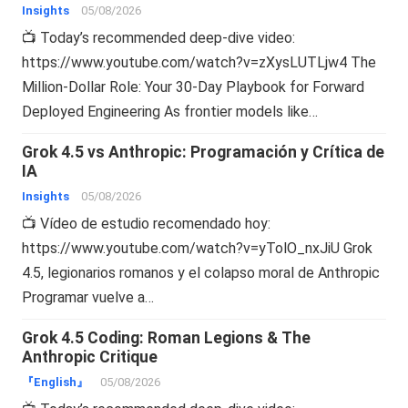
Insights
05/08/2026
📺 Today’s recommended deep-dive video:
https://www.youtube.com/watch?v=zXysLUTLjw4 The
Million-Dollar Role: Your 30-Day Playbook for Forward
Deployed Engineering As frontier models like…
Grok 4.5 vs Anthropic: Programación y Crítica de
IA
Insights
05/08/2026
📺 Vídeo de estudio recomendado hoy:
https://www.youtube.com/watch?v=yTolO_nxJiU Grok
4.5, legionarios romanos y el colapso moral de Anthropic
Programar vuelve a…
Grok 4.5 Coding: Roman Legions & The
Anthropic Critique
『English』
05/08/2026