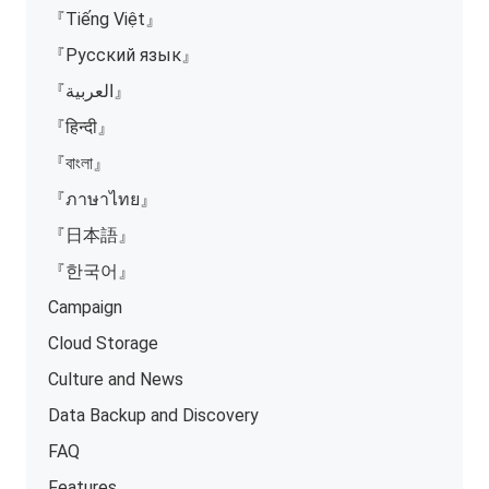
『Tiếng Việt』
『Русский язык』
『العربية』
『हिन्दी』
『বাংলা』
『ภาษาไทย』
『日本語』
『한국어』
Campaign
Cloud Storage
Culture and News
Data Backup and Discovery
FAQ
Features