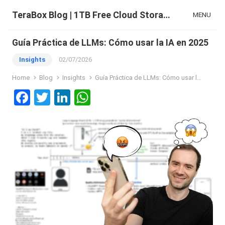
TeraBox Blog | 1TB Free Cloud Storage & All-in-One AI Space
MENU
Guía Práctica de LLMs: Cómo usar la IA en 2025
Insights
02/07/2026
Home
Blog
Insights
Guía Práctica de LLMs: Cómo usar la IA en 2025
F
T
Li
W
a
wi
n
h
ce
tt
ke
at
b
er
dI
s
o
n
A
o
p
k
p