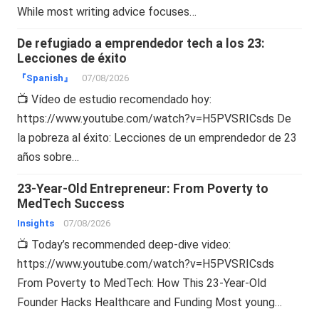
While most writing advice focuses…
De refugiado a emprendedor tech a los 23:
Lecciones de éxito
『Spanish』
07/08/2026
📺 Vídeo de estudio recomendado hoy:
https://www.youtube.com/watch?v=H5PVSRICsds De
la pobreza al éxito: Lecciones de un emprendedor de 23
años sobre…
23-Year-Old Entrepreneur: From Poverty to
MedTech Success
Insights
07/08/2026
📺 Today’s recommended deep-dive video:
https://www.youtube.com/watch?v=H5PVSRICsds
From Poverty to MedTech: How This 23-Year-Old
Founder Hacks Healthcare and Funding Most young…