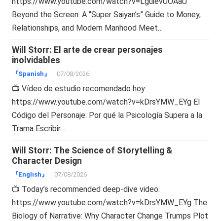
https://www.youtube.com/watch?v=LguievUOAaU
Beyond the Screen: A “Super Saiyan’s” Guide to Money,
Relationships, and Modern Manhood Meet…
Will Storr: El arte de crear personajes
inolvidables
『Spanish』
07/08/2026
📺 Vídeo de estudio recomendado hoy:
https://www.youtube.com/watch?v=kDrsYMW_EYg El
Código del Personaje: Por qué la Psicología Supera a la
Trama Escribir…
Will Storr: The Science of Storytelling &
Character Design
『English』
07/08/2026
📺 Today’s recommended deep-dive video:
https://www.youtube.com/watch?v=kDrsYMW_EYg The
Biology of Narrative: Why Character Change Trumps Plot