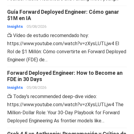
Guía Forward Deployed Engineer: Cómo ganar
$1M en IA
Insights
05/08/2026
📺 Vídeo de estudio recomendado hoy:
https://www.youtube.com/watch?v=zXysLUTLjw4 El
Rol de $1 Millón: Cómo convertirte en Forward Deployed
Engineer (FDE) de…
Forward Deployed Engineer: How to Become an
FDE in 30 Days
Insights
05/08/2026
📺 Today’s recommended deep-dive video:
https://www.youtube.com/watch?v=zXysLUTLjw4 The
Million-Dollar Role: Your 30-Day Playbook for Forward
Deployed Engineering As frontier models like…
Grok 4.5 vs Anthropic: Programación y Crítica de