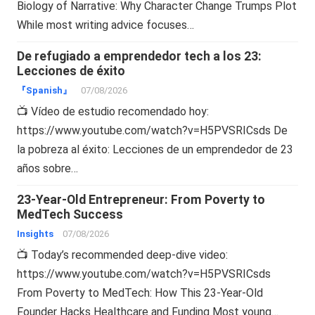
Biology of Narrative: Why Character Change Trumps Plot
While most writing advice focuses…
De refugiado a emprendedor tech a los 23:
Lecciones de éxito
『Spanish』
07/08/2026
📺 Vídeo de estudio recomendado hoy:
https://www.youtube.com/watch?v=H5PVSRICsds De
la pobreza al éxito: Lecciones de un emprendedor de 23
años sobre…
23-Year-Old Entrepreneur: From Poverty to
MedTech Success
Insights
07/08/2026
📺 Today’s recommended deep-dive video:
https://www.youtube.com/watch?v=H5PVSRICsds
From Poverty to MedTech: How This 23-Year-Old
Founder Hacks Healthcare and Funding Most young…