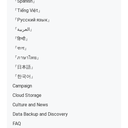
『Spanish』
『Tiếng Việt』
『Русский язык』
『العربية』
『हिन्दी』
『বাংলা』
『ภาษาไทย』
『日本語』
『한국어』
Campaign
Cloud Storage
Culture and News
Data Backup and Discovery
FAQ