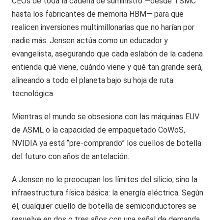
CEOs de toda la cadena de suministro —desde TSMC
hasta los fabricantes de memoria HBM— para que
realicen inversiones multimillonarias que no harían por
nadie más. Jensen actúa como un educador y
evangelista, asegurando que cada eslabón de la cadena
entienda qué viene, cuándo viene y qué tan grande será,
alineando a todo el planeta bajo su hoja de ruta
tecnológica.
Mientras el mundo se obsesiona con las máquinas EUV
de ASML o la capacidad de empaquetado CoWoS,
NVIDIA ya está “pre-comprando” los cuellos de botella
del futuro con años de antelación.
A Jensen no le preocupan los límites del silicio, sino la
infraestructura física básica: la energía eléctrica. Según
él, cualquier cuello de botella de semiconductores se
resuelve en dos o tres años con una señal de demanda