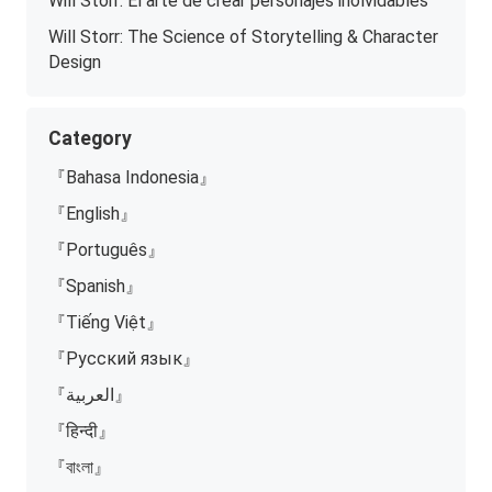
Will Storr: El arte de crear personajes inolvidables
Will Storr: The Science of Storytelling & Character
Design
Category
『Bahasa Indonesia』
『English』
『Português』
『Spanish』
『Tiếng Việt』
『Русский язык』
『العربية』
『हिन्दी』
『বাংলা』