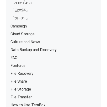
『ภาษาไทย』
『日本語』
『한국어』
Campaign
Cloud Storage
Culture and News
Data Backup and Discovery
FAQ
Features
File Recovery
File Share
File Storage
File Transfer
How to Use TeraBox