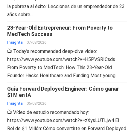
la pobreza al éxito: Lecciones de un emprendedor de 23
años sobre…
23-Year-Old Entrepreneur: From Poverty to
MedTech Success
Insights
07/08/2026
📺 Today’s recommended deep-dive video:
https://www.youtube.com/watch?v=H5PVSRICsds
From Poverty to MedTech: How This 23-Year-Old
Founder Hacks Healthcare and Funding Most young…
Guía Forward Deployed Engineer: Cómo ganar
$1M en IA
Insights
05/08/2026
📺 Vídeo de estudio recomendado hoy:
https://www.youtube.com/watch?v=zXysLUTLjw4 El
Rol de $1 Millón: Cómo convertirte en Forward Deployed