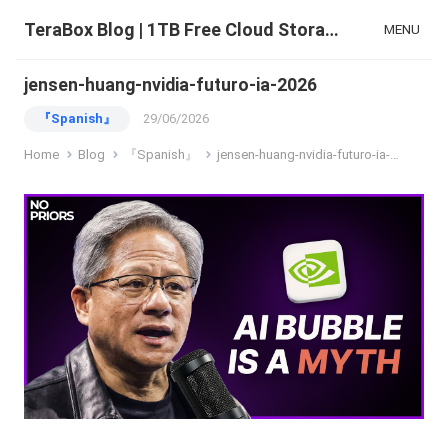
TeraBox Blog | 1TB Free Cloud Storage & All-in-One AI Space
MENU
jensen-huang-nvidia-futuro-ia-2026
『Spanish』
29/06/2026
Home
Blog
『Spanish』
jensen-huang-nvidia-futuro-ia-2026