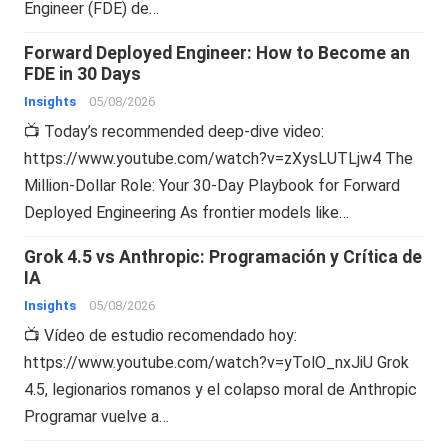
Engineer (FDE) de…
Forward Deployed Engineer: How to Become an
FDE in 30 Days
Insights
05/08/2026
📺 Today’s recommended deep-dive video:
https://www.youtube.com/watch?v=zXysLUTLjw4 The
Million-Dollar Role: Your 30-Day Playbook for Forward
Deployed Engineering As frontier models like…
Grok 4.5 vs Anthropic: Programación y Crítica de
IA
Insights
05/08/2026
📺 Vídeo de estudio recomendado hoy:
https://www.youtube.com/watch?v=yTolO_nxJiU Grok
4.5, legionarios romanos y el colapso moral de Anthropic
Programar vuelve a…