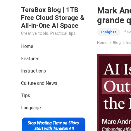
Mark And
TeraBox Blog | 1TB
Free Cloud Storage &
grande q
All-in-One AI Space
Insights
fle
Creative tools. Practical tips.
Home
Blog
In
Home
Features
Instructions
Culture and News
Tips
Language