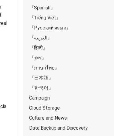
a
『Spanish』
t.
『Tiếng Việt』
real
『Русский язык』
『العربية』
『हिन्दी』
『বাংলা』
『ภาษาไทย』
『日本語』
『한국어』
Campaign
cia
Cloud Storage
Culture and News
Data Backup and Discovery