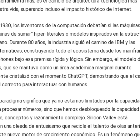
herramienta más; es el cambio de arquitectura tecnológica más
tra vida, superando incluso el impacto histórico de Internet.
1930, los inventores de la computación debatían si las máquina
inas de sumar” hiper-literales o modelos inspirados en la estruc
no. Durante 80 años, la industria siguió el camino de IBM y las
temáticas, construyendo todo el ecosistema desde los mainfr
hones bajo esa premisa rígida y lógica. Sin embargo, el modelo 
s, que se mantuvo como un área académica marginal durante
ente cristalizó con el momento ChatGPT, demostrando que el c
el correcto para interactuar con humanos.
aradigma significa que ya no estamos limitados por la capacid
a procesar números, sino que hemos desbloqueado la capacidad
e, conceptos y razonamiento complejo. Silicon Valley está
 una oleada de entusiasmo que recicla el talento de olas anter
este nuevo motor de crecimiento económico. Es un fenómeno qu