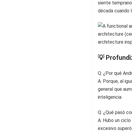
siente temprano
década cuando l
💡 Profund
Q: ¿Por qué And
A: Porque, al igu
general que aume
inteligencia.
Q: ¿Qué pasó con
A: Hubo un ciclo
excesivo superó 