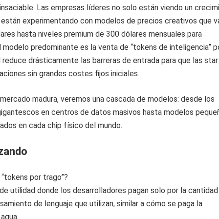
nsaciable. Las empresas líderes no solo están viendo un crecim
e están experimentando con modelos de precios creativos que v
lares hasta niveles premium de 300 dólares mensuales para
 modelo predominante es la venta de “tokens de inteligencia” p
 reduce drásticamente las barreras de entrada para que las sta
ciones sin grandes costes fijos iniciales.
 mercado madura, veremos una cascada de modelos: desde los
gigantescos en centros de datos masivos hasta modelos peque
rados en cada chip físico del mundo.
izando
a “tokens por trago”?
de utilidad donde los desarrolladores pagan solo por la cantidad
amiento de lenguaje que utilizan, similar a cómo se paga la
 agua.