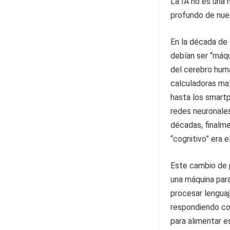
La IA no es una 
profundo de nues
En la década de 
debían ser “máqu
del cerebro huma
calculadoras ma
hasta los smartp
redes neuronale
décadas, finalm
“cognitivo” era 
Este cambio de p
una máquina par
procesar lenguaj
respondiendo con
para alimentar 