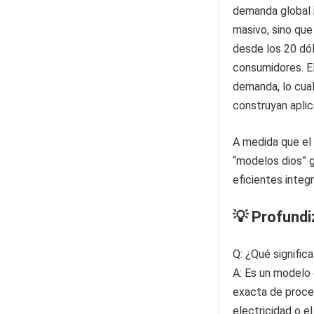
demanda global i
masivo, sino qu
desde los 20 dó
consumidores. El
demanda, lo cual
construyan aplica
A medida que el
“modelos dios” 
eficientes integ
💡 Profund
Q: ¿Qué signific
A: Es un modelo 
exacta de proces
electricidad o el