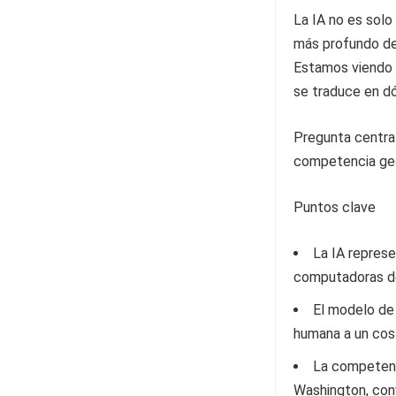
La IA no es solo
más profundo de 
Estamos viendo 
se traduce en dó
Pregunta central
competencia geop
Puntos clave
La IA represe
computadoras de
El modelo de 
humana a un cos
La competenc
Washington, conv