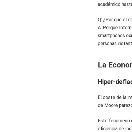
académico hasta
Q: ¿Por qué el d
A: Porque Interne
smartphones exi
personas instan
La Econom
Hiper-defla
El coste de la in
de Moore parezc
Este fenómeno s
eficiencia de lo