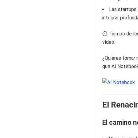
Las startups
integrar profun
⏱️ Tiempo de lec
vídeo.
¿Quieres tomar n
que AI Notebook 
El Renaci
El camino n