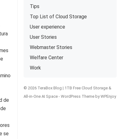
Tips
Top List of Cloud Storage
s
User experience
tura
User Stories
Webmaster Stories
ames
Welfare Center
de
Work
amino
© 2026 TeraBox Blog | 1TB Free Cloud Storage &
All-in-One AI Space -
WordPress Theme
by
WPEnjoy
ad de
 de
iores
e se