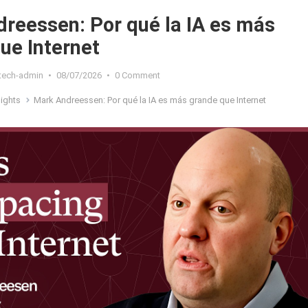
reessen: Por qué la IA es más
ue Internet
xtech-admin
•
08/07/2026
•
0 Comment
sights
Mark Andreessen: Por qué la IA es más grande que Internet