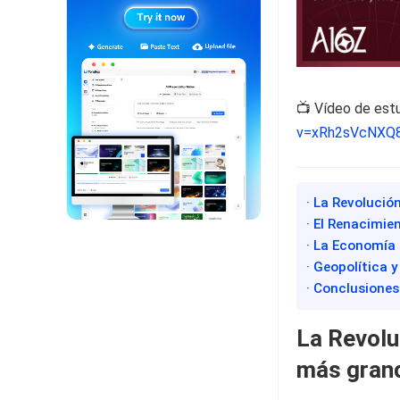
📺 Vídeo de est
v=xRh2sVcNXQ
· La Revolución
· El Renacimie
· La Economía 
· Geopolítica 
· Conclusiones
La Revoluc
más grand