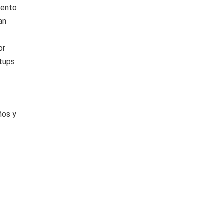
iento
an
or
rtups
ños y