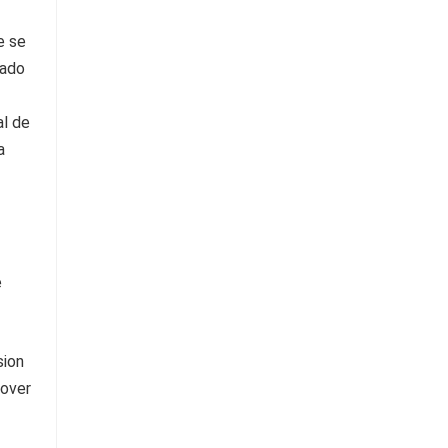
e se
tado
al de
a
e