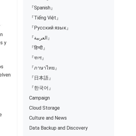
『Spanish』
『Tiếng Việt』
y
『Русский язык』
en
『العربية』
s y
『हिन्दी』
『বাংলা』
os
『ภาษาไทย』
elven
『日本語』
『한국어』
Campaign
Cloud Storage
e
Culture and News
Data Backup and Discovery