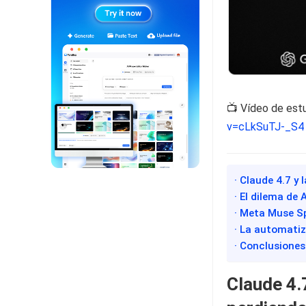
📺 Vídeo de est
v=cLkSuTJ-_S4
· Claude 4.7 y
· El dilema de 
· Meta Muse S
· La automatiz
· Conclusiones
Claude 4.