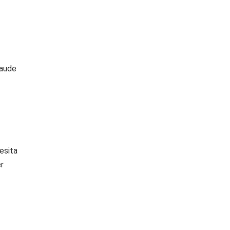
esita
r