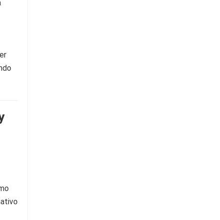
a
er
endo
y
omo
nativo