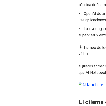
técnica de “com
OpenAI dota 
use aplicacione
La investigac
supervisar y en
⏱️ Tiempo de lec
vídeo.
¿Quieres tomar n
que AI Notebook 
El dilema 