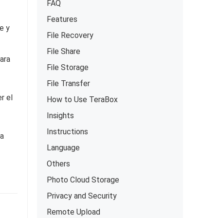
FAQ
Features
e y
File Recovery
File Share
ara
File Storage
File Transfer
r el
How to Use TeraBox
Insights
Instructions
ja
Language
Others
Photo Cloud Storage
Privacy and Security
Remote Upload