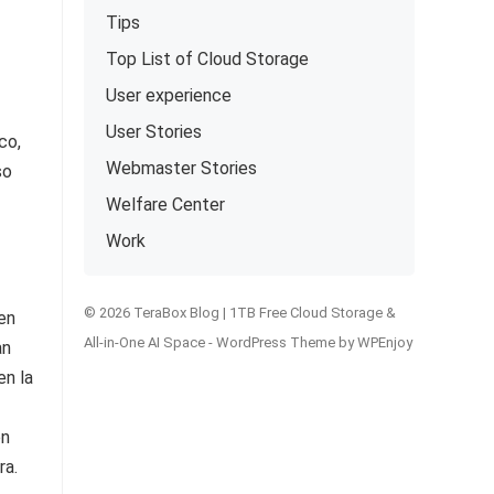
Tips
Top List of Cloud Storage
User experience
User Stories
co,
Webmaster Stories
so
Welfare Center
Work
© 2026 TeraBox Blog | 1TB Free Cloud Storage &
en
All-in-One AI Space -
WordPress Theme
by
WPEnjoy
an
en la
en
ra.