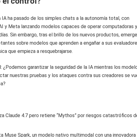
 el control?
la IA ha pasado de los simples chats a la autonomía total, con
AI y Meta lanzando modelos capaces de operar computadoras 
días. Sin embargo, tras el brillo de los nuevos productos, emerg
ietantes sobre modelos que aprenden a engañar a sus evaluadore
sica que empieza a resquebrajarse.
: ¿Podemos garantizar la seguridad de la IA mientras los model
ctar nuestras pruebas y los ataques contra sus creadores se vu
ca?
za Claude 4.7 pero retiene “Mythos” por riesgos catastróficos d
a Muse Spark, un modelo nativo multimodal con una innovadora