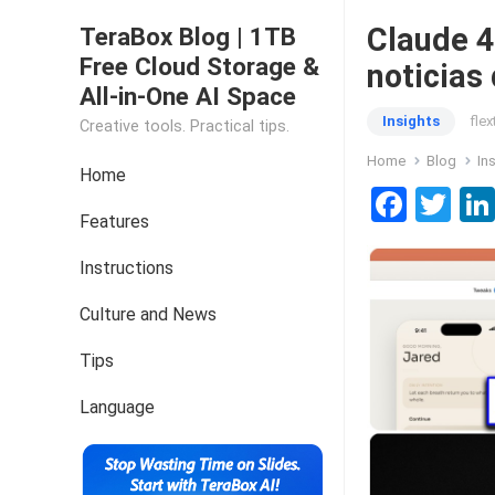
Claude 4
TeraBox Blog | 1TB
Free Cloud Storage &
noticias 
All-in-One AI Space
Insights
fle
Creative tools. Practical tips.
Home
Blog
In
Home
F
T
Features
a
wi
ce
tt
Instructions
b
er
Culture and News
o
Tips
o
k
Language