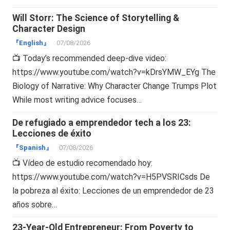
Will Storr: The Science of Storytelling &
Character Design
『English』
07/08/2026
📺 Today’s recommended deep-dive video:
https://www.youtube.com/watch?v=kDrsYMW_EYg The
Biology of Narrative: Why Character Change Trumps Plot
While most writing advice focuses…
De refugiado a emprendedor tech a los 23:
Lecciones de éxito
『Spanish』
07/08/2026
📺 Vídeo de estudio recomendado hoy:
https://www.youtube.com/watch?v=H5PVSRICsds De
la pobreza al éxito: Lecciones de un emprendedor de 23
años sobre…
23-Year-Old Entrepreneur: From Poverty to