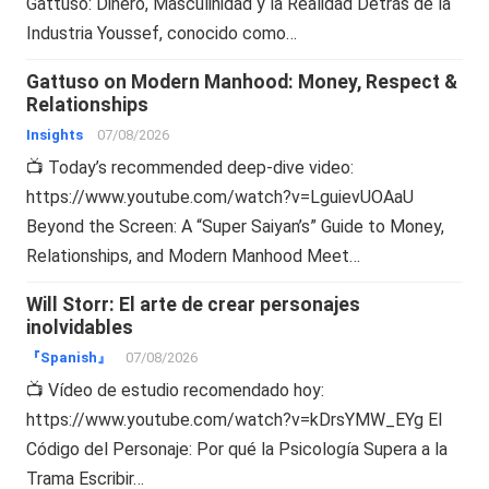
Gattuso: Dinero, Masculinidad y la Realidad Detrás de la
Industria Youssef, conocido como…
Gattuso on Modern Manhood: Money, Respect &
Relationships
Insights
07/08/2026
📺 Today’s recommended deep-dive video:
https://www.youtube.com/watch?v=LguievUOAaU
Beyond the Screen: A “Super Saiyan’s” Guide to Money,
Relationships, and Modern Manhood Meet…
Will Storr: El arte de crear personajes
inolvidables
『Spanish』
07/08/2026
📺 Vídeo de estudio recomendado hoy:
https://www.youtube.com/watch?v=kDrsYMW_EYg El
Código del Personaje: Por qué la Psicología Supera a la
Trama Escribir…