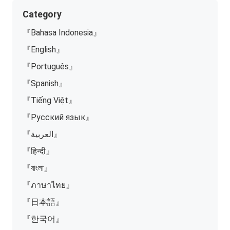
Category
『Bahasa Indonesia』
『English』
『Português』
『Spanish』
『Tiếng Việt』
『Русский язык』
『العربية』
『हिन्दी』
『বাংলা』
『ภาษาไทย』
『日本語』
『한국어』