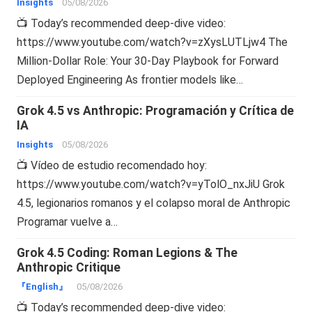
Insights
05/08/2026
📺 Today’s recommended deep-dive video:
https://www.youtube.com/watch?v=zXysLUTLjw4 The
Million-Dollar Role: Your 30-Day Playbook for Forward
Deployed Engineering As frontier models like…
Grok 4.5 vs Anthropic: Programación y Crítica de
IA
Insights
05/08/2026
📺 Vídeo de estudio recomendado hoy:
https://www.youtube.com/watch?v=yTolO_nxJiU Grok
4.5, legionarios romanos y el colapso moral de Anthropic
Programar vuelve a…
Grok 4.5 Coding: Roman Legions & The
Anthropic Critique
『English』
05/08/2026
📺 Today’s recommended deep-dive video: