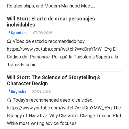
Relationships, and Modern Manhood Meet…
Will Storr: El arte de crear personajes
inolvidables
『Spanish』
07/08/2026
📺 Vídeo de estudio recomendado hoy:
https://www.youtube.com/watch?v=kDrsYMW_EYg El
Código del Personaje: Por qué la Psicología Supera a la
Trama Escribir…
Will Storr: The Science of Storytelling &
Character Design
『English』
07/08/2026
📺 Today’s recommended deep-dive video:
https://www.youtube.com/watch?v=kDrsYMW_EYg The
Biology of Narrative: Why Character Change Trumps Plot
While most writing advice focuses…