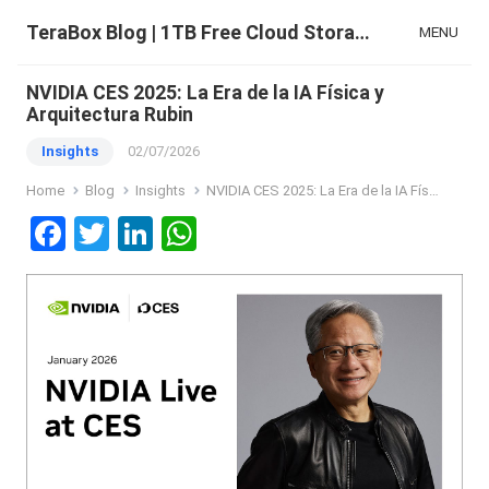
TeraBox Blog | 1TB Free Cloud Storage & All-in-One AI Space
MENU
NVIDIA CES 2025: La Era de la IA Física y
Arquitectura Rubin
Insights
02/07/2026
Home
Blog
Insights
NVIDIA CES 2025: La Era de la IA Física y Arquitectura Rubin
F
T
Li
W
a
wi
n
h
ce
tt
ke
at
b
er
dI
s
o
n
A
o
p
k
p