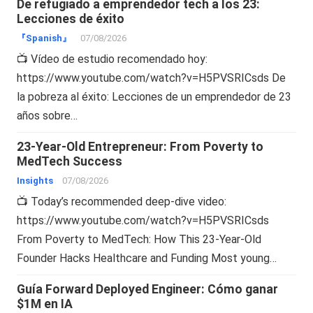
De refugiado a emprendedor tech a los 23:
Lecciones de éxito
『Spanish』
07/08/2026
📺 Vídeo de estudio recomendado hoy:
https://www.youtube.com/watch?v=H5PVSRICsds De
la pobreza al éxito: Lecciones de un emprendedor de 23
años sobre…
23-Year-Old Entrepreneur: From Poverty to
MedTech Success
Insights
07/08/2026
📺 Today’s recommended deep-dive video:
https://www.youtube.com/watch?v=H5PVSRICsds
From Poverty to MedTech: How This 23-Year-Old
Founder Hacks Healthcare and Funding Most young…
Guía Forward Deployed Engineer: Cómo ganar
$1M en IA