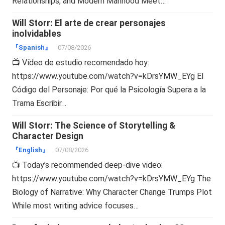
Relationships, and Modern Manhood Meet…
Will Storr: El arte de crear personajes
inolvidables
『Spanish』
07/08/2026
📺 Vídeo de estudio recomendado hoy:
https://www.youtube.com/watch?v=kDrsYMW_EYg El
Código del Personaje: Por qué la Psicología Supera a la
Trama Escribir…
Will Storr: The Science of Storytelling &
Character Design
『English』
07/08/2026
📺 Today’s recommended deep-dive video:
https://www.youtube.com/watch?v=kDrsYMW_EYg The
Biology of Narrative: Why Character Change Trumps Plot
While most writing advice focuses…