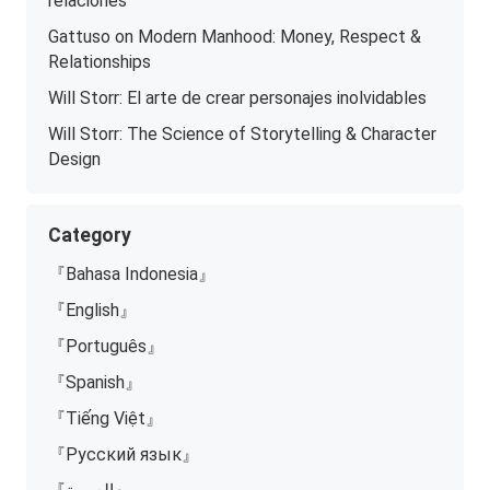
relaciones
Gattuso on Modern Manhood: Money, Respect &
Relationships
Will Storr: El arte de crear personajes inolvidables
Will Storr: The Science of Storytelling & Character
Design
Category
『Bahasa Indonesia』
『English』
『Português』
『Spanish』
『Tiếng Việt』
『Русский язык』