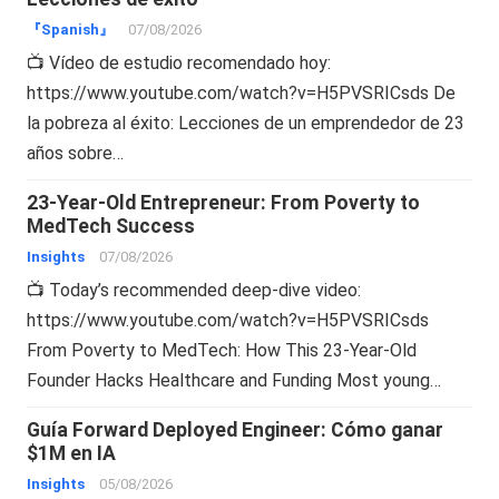
『Spanish』
07/08/2026
📺 Vídeo de estudio recomendado hoy:
https://www.youtube.com/watch?v=H5PVSRICsds De
la pobreza al éxito: Lecciones de un emprendedor de 23
años sobre…
23-Year-Old Entrepreneur: From Poverty to
MedTech Success
Insights
07/08/2026
📺 Today’s recommended deep-dive video:
https://www.youtube.com/watch?v=H5PVSRICsds
From Poverty to MedTech: How This 23-Year-Old
Founder Hacks Healthcare and Funding Most young…
Guía Forward Deployed Engineer: Cómo ganar
$1M en IA
Insights
05/08/2026