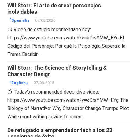
Will Storr: El arte de crear personajes
inolvidables
『Spanish』
07/08/2026
📺 Vídeo de estudio recomendado hoy:
https://www.youtube.com/watch?v=kDrsYMW_EYg El
Código del Personaje: Por qué la Psicología Supera a la
Trama Escribir…
Will Storr: The Science of Storytelling &
Character Design
『English』
07/08/2026
📺 Today’s recommended deep-dive video:
https://www.youtube.com/watch?v=kDrsYMW_EYg The
Biology of Narrative: Why Character Change Trumps Plot
While most writing advice focuses…
De refugiado a emprendedor tech a los 23:
Lecciones de éxito