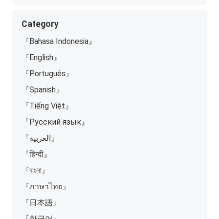
Category
『Bahasa Indonesia』
『English』
『Português』
『Spanish』
『Tiếng Việt』
『Русский язык』
『العربية』
『हिन्दी』
『বাংলা』
『ภาษาไทย』
『日本語』
『한국어』