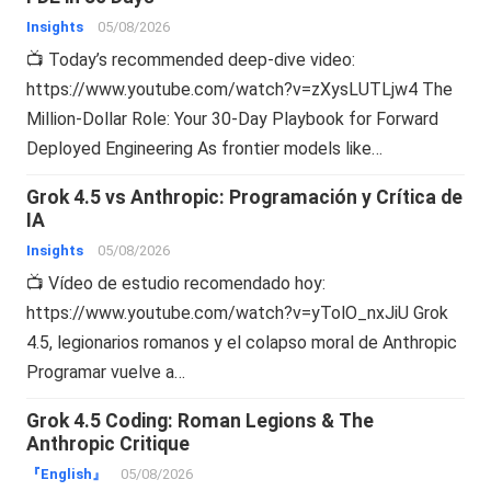
Insights
05/08/2026
📺 Today’s recommended deep-dive video:
https://www.youtube.com/watch?v=zXysLUTLjw4 The
Million-Dollar Role: Your 30-Day Playbook for Forward
Deployed Engineering As frontier models like…
Grok 4.5 vs Anthropic: Programación y Crítica de
IA
Insights
05/08/2026
📺 Vídeo de estudio recomendado hoy:
https://www.youtube.com/watch?v=yTolO_nxJiU Grok
4.5, legionarios romanos y el colapso moral de Anthropic
Programar vuelve a…
Grok 4.5 Coding: Roman Legions & The
Anthropic Critique
『English』
05/08/2026