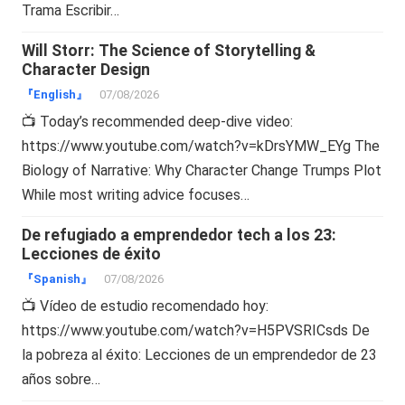
Trama Escribir…
Will Storr: The Science of Storytelling &
Character Design
『English』
07/08/2026
📺 Today’s recommended deep-dive video:
https://www.youtube.com/watch?v=kDrsYMW_EYg The
Biology of Narrative: Why Character Change Trumps Plot
While most writing advice focuses…
De refugiado a emprendedor tech a los 23:
Lecciones de éxito
『Spanish』
07/08/2026
📺 Vídeo de estudio recomendado hoy:
https://www.youtube.com/watch?v=H5PVSRICsds De
la pobreza al éxito: Lecciones de un emprendedor de 23
años sobre…