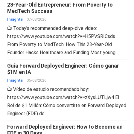
23-Year-Old Entrepreneur: From Poverty to
MedTech Success
Insights
07/08/2026
📺 Today’s recommended deep-dive video:
https://www.youtube.com/watch?v=H5PVSRICsds
From Poverty to MedTech: How This 23-Year-Old
Founder Hacks Healthcare and Funding Most young…
Guía Forward Deployed Engineer: Cómo ganar
$1M en IA
Insights
05/08/2026
📺 Vídeo de estudio recomendado hoy:
https://www.youtube.com/watch?v=zXysLUTLjw4 El
Rol de $1 Millón: Cómo convertirte en Forward Deployed
Engineer (FDE) de…
Forward Deployed Engineer: How to Become an
FDE in 30 Days