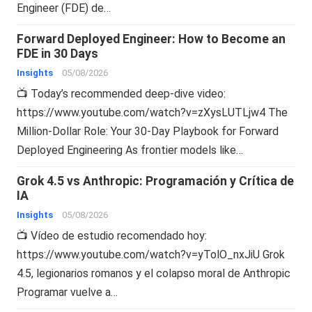
Engineer (FDE) de…
Forward Deployed Engineer: How to Become an
FDE in 30 Days
Insights
05/08/2026
📺 Today’s recommended deep-dive video:
https://www.youtube.com/watch?v=zXysLUTLjw4 The
Million-Dollar Role: Your 30-Day Playbook for Forward
Deployed Engineering As frontier models like…
Grok 4.5 vs Anthropic: Programación y Crítica de
IA
Insights
05/08/2026
📺 Vídeo de estudio recomendado hoy:
https://www.youtube.com/watch?v=yTolO_nxJiU Grok
4.5, legionarios romanos y el colapso moral de Anthropic
Programar vuelve a…