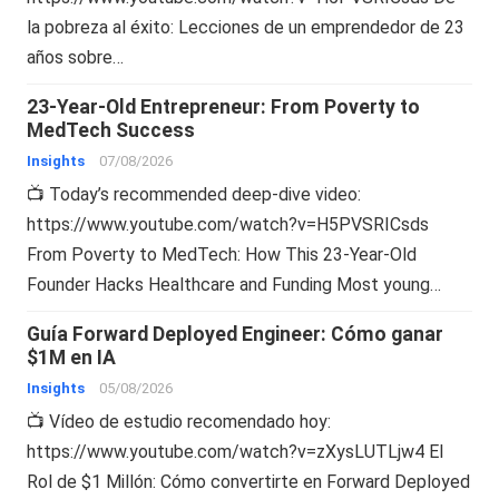
la pobreza al éxito: Lecciones de un emprendedor de 23
años sobre…
23-Year-Old Entrepreneur: From Poverty to
MedTech Success
Insights
07/08/2026
📺 Today’s recommended deep-dive video:
https://www.youtube.com/watch?v=H5PVSRICsds
From Poverty to MedTech: How This 23-Year-Old
Founder Hacks Healthcare and Funding Most young…
Guía Forward Deployed Engineer: Cómo ganar
$1M en IA
Insights
05/08/2026
📺 Vídeo de estudio recomendado hoy:
https://www.youtube.com/watch?v=zXysLUTLjw4 El
Rol de $1 Millón: Cómo convertirte en Forward Deployed