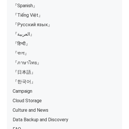
『Spanish』
『Tiếng Việt』
『Русский язык』
『العربية』
『हिन्दी』
『বাংলা』
『ภาษาไทย』
『日本語』
『한국어』
Campaign
Cloud Storage
Culture and News
Data Backup and Discovery