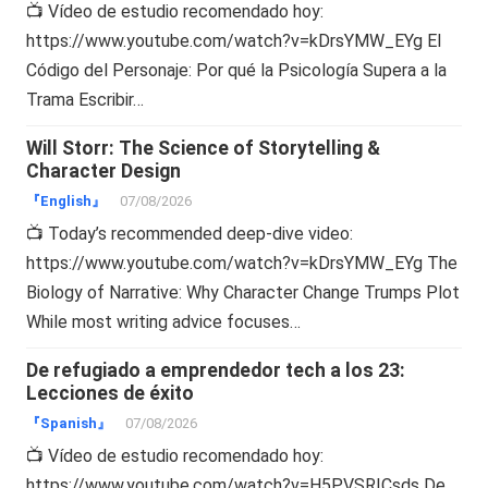
📺 Vídeo de estudio recomendado hoy:
https://www.youtube.com/watch?v=kDrsYMW_EYg El
Código del Personaje: Por qué la Psicología Supera a la
Trama Escribir…
Will Storr: The Science of Storytelling &
Character Design
『English』
07/08/2026
📺 Today’s recommended deep-dive video:
https://www.youtube.com/watch?v=kDrsYMW_EYg The
Biology of Narrative: Why Character Change Trumps Plot
While most writing advice focuses…
De refugiado a emprendedor tech a los 23:
Lecciones de éxito
『Spanish』
07/08/2026
📺 Vídeo de estudio recomendado hoy:
https://www.youtube.com/watch?v=H5PVSRICsds De