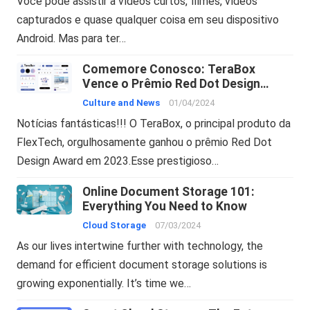
Você pode assistir a vídeos curtos, filmes, vídeos
capturados e quase qualquer coisa em seu dispositivo
Android. Mas para ter…
Comemore Conosco: TeraBox
Vence o Prêmio Red Dot Design
Award e Mais
Culture and News
01/04/2024
Notícias fantásticas!!! O TeraBox, o principal produto da
FlexTech, orgulhosamente ganhou o prêmio Red Dot
Design Award em 2023.Esse prestigioso…
Online Document Storage 101:
Everything You Need to Know
Cloud Storage
07/03/2024
As our lives intertwine further with technology, the
demand for efficient document storage solutions is
growing exponentially. It’s time we…