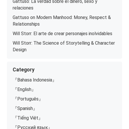
Gattuso: La verdad sobre el dinero, sexo y
relaciones
Gattuso on Modern Manhood: Money, Respect &
Relationships
Will Storr: El arte de crear personajes inolvidables
Will Storr: The Science of Storytelling & Character
Design
Category
『Bahasa Indonesia』
『English』
『Português』
『Spanish』
『Tiếng Việt』
『Русский язык』