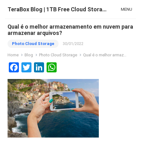
TeraBox Blog | 1TB Free Cloud Storage & All-in-One AI Space
MENU
Qual é o melhor armazenamento em nuvem para
armazenar arquivos?
Photo Cloud Storage
30/01/2022
Home
Blog
Photo Cloud Storage
Qual é o melhor armazenamento em nuvem para armazenar arquivos?
F
T
Li
W
a
wi
n
h
ce
tt
ke
at
b
er
dI
s
o
n
A
o
p
k
p