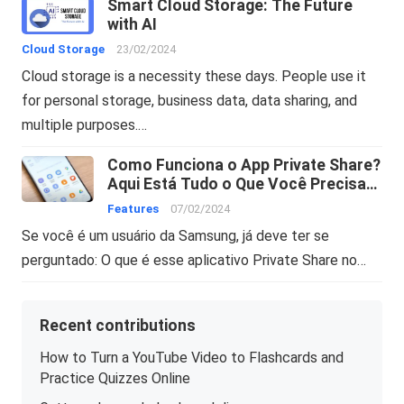
Smart Cloud Storage: The Future
with AI
Cloud Storage
23/02/2024
Cloud storage is a necessity these days. People use it
for personal storage, business data, data sharing, and
multiple purposes.…
Como Funciona o App Private Share?
Aqui Está Tudo o Que Você Precisa
Saber
Features
07/02/2024
Se você é um usuário da Samsung, já deve ter se
perguntado: O que é esse aplicativo Private Share no…
Recent contributions
How to Turn a YouTube Video to Flashcards and
Practice Quizzes Online