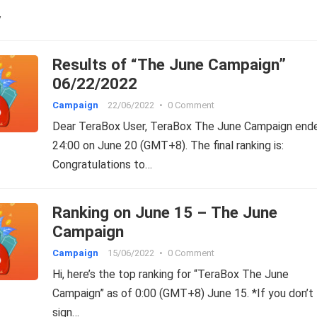
y
Results of “The June Campaign”
06/22/2022
Campaign
22/06/2022
•
0 Comment
Dear TeraBox User, TeraBox The June Campaign end
24:00 on June 20 (GMT+8). The final ranking is:
Congratulations to…
Ranking on June 15 – The June
Campaign
Campaign
15/06/2022
•
0 Comment
Hi, here’s the top ranking for “TeraBox The June
Campaign” as of 0:00 (GMT+8) June 15. *If you don’t
sign…