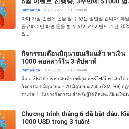
6월 이벤트 진행중, 3주만에 $1000 벌
Campaign
01/06/2022
•
0 Comment
아마 가장 손쉽게 돈을 벌 수 있는 방법일 겁니다: 파
공유하기만 하면 돈을 벌 수 있어요! 이벤트 기간: 202
월…
กิจกรรมเดือนมิถุนายนเริ่มแล้ว หาเงิน
1000 ดอลลาร์ใน 3 สัปดาห์
Campaign
01/06/2022
•
0 Comment
นี่อาจเป็นวิธีการทำเงินที่ง่ายที่สุด: แชร์ไฟล์ก็ทำเงินได้ 
กิจกรรม 1 มิถุนายน – 20 มิถุนายน 2565 (GMT+8) ก
รางวัล: 1. ในช่วงกิจกรรม สำหรับผู้ใช้ที่ลงทะเบียนใหม่
คนโดยผ่านการแชร์ลิงก์ของคุณ คุณสามารถสะสมโบน
0.09 ดอลลาร์ 2. หลังจากสิ้นสุดกิจกรรม จะจัดอันดับตา
Chương trình tháng 6 đã bắt đầu. K
จำนวนผู้ใช้ใหม่ทั้งหมดที่เข้ามาโดยผ่านการแชร์ลิงก์ทั
1000 USD trong 3 tuần!
ของคุณในช่วงกิจกรรม…