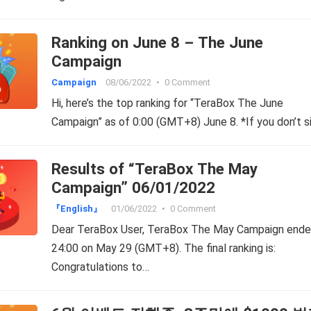
Ranking on June 8 – The June
Campaign
Campaign
08/06/2022
•
0 Comment
Hi, here’s the top ranking for “TeraBox The June
Campaign” as of 0:00 (GMT+8) June 8. *If you don’t s
Results of “TeraBox The May
Campaign” 06/01/2022
『English』
01/06/2022
•
0 Comment
Dear TeraBox User, TeraBox The May Campaign ende
24:00 on May 29 (GMT+8). The final ranking is:
Congratulations to…