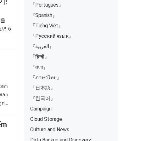
기!
『Português』
『Spanish』
일을
『Tiếng Việt』
2년 6
『Русский язык』
『العربية』
『हिन्दी』
『বাংলা』
『ภาษาไทย』
เวลา
『日本語』
ฎของ
『한국어』
ทุก
Campaign
ัส
Cloud Storage
ม
iếm
้งหมด
Culture and News
Data Backup and Discovery