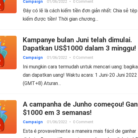
Campaign
01/06/2022
•
0 Comment
Đây có lẽ là cách kiếm tiền đơn giản nhất: Chia sẻ tệp
kiếm được tiền! Thời gian chương…
Kampanye bulan Juni telah dimulai.
Dapatkan US$1000 dalam 3 minggu!
Campaign
01/06/2022
•
0 Comment
Ini mungkin cara termudah untuk mencari uang: bagikan
dan dapatkan uang! Waktu acara: 1 Juni-20 Juni 2022
(GMT+8) Aturan…
A campanha de Junho começou! Gan
$1000 em 3 semanas!
Campaign
01/06/2022
•
0 Comment
Esta é provavelmente a maneira mais fácil de ganhar