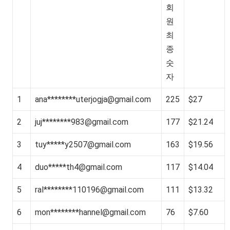
회
원
최
종
숫
자
1
ana********
uterjogja@gmail.com
225
$27
2
juj********
983@gmail.com
177
$21.24
3
tuy*****
y2507@gmail.com
163
$19.56
4
duo*****
th4@gmail.com
117
$14.04
5
ral********
110196@gmail.com
111
$13.32
6
mon********
hannel@gmail.com
76
$7.60