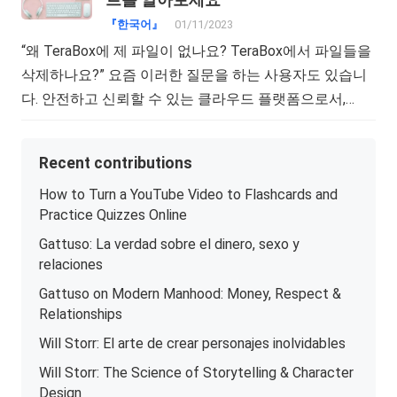
트를 알아보세요
『한국어』
01/11/2023
“왜 TeraBox에 제 파일이 없나요? TeraBox에서 파일들을
삭제하나요?” 요즘 이러한 질문을 하는 사용자도 있습니
다. 안전하고 신뢰할 수 있는 클라우드 플랫폼으로서,…
Recent contributions
How to Turn a YouTube Video to Flashcards and
Practice Quizzes Online
Gattuso: La verdad sobre el dinero, sexo y
relaciones
Gattuso on Modern Manhood: Money, Respect &
Relationships
Will Storr: El arte de crear personajes inolvidables
Will Storr: The Science of Storytelling & Character
Design