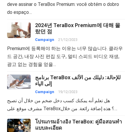
deve assinar o TeraBox Premium: você obtém o dobro
do espaço…
2024년 TeraBox Premium에 대해 몰
랐던 점
Campaign
21/12/2023
Premium에 등록해야 하는 이유는 너무 많습니다. 클라우
드 공간, 내장 사진 편집 도구, 멀티 스피드 비디오 재생,
광고 없는 경험을 얻을…
برنامج TeraBox للإحالة: دليلك من الألف
إلى الياء
Campaign
19/12/2023
هل تعلم أنه يمكنك كسب دخل ضخم من خلال أن تصبح
مشرف موقع على TeraBox؟ هذه إضافة رائعة. من خلال…
โปรแกรมอ้างอิง TeraBox: คู่มือสอนทำ
แบบละเอียด