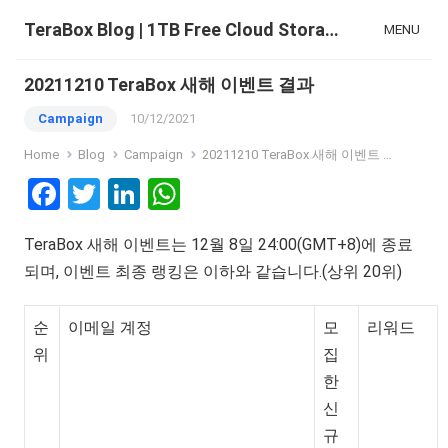
TeraBox Blog | 1TB Free Cloud Storage & All-in-One AI Space
MENU
20211210 TeraBox 새해 이벤트 결과
Campaign
10/12/2021
Home
Blog
Campaign
20211210 TeraBox 새해 이벤트 결과
F
T
Li
W
a
wi
n
h
TeraBox 새해 이벤트는 12월 8일 24:00(GMT+8)에 종료
ce
tt
ke
at
되며, 이벤트 최종 랭킹은 이하와 같습니다.(상위 20위)
b
er
dI
s
o
n
A
순
이메일 계정
모
리워드
o
p
위
집
k
p
한
신
규