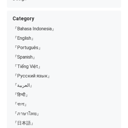
Category
『Bahasa Indonesia』
『English』
『Português』
『Spanish』
『Tiếng Việt』
『Русский язык』
『العربية』
『हिन्दी』
『বাংলা』
『ภาษาไทย』
『日本語』