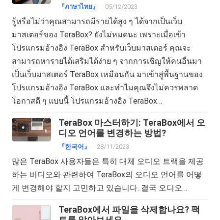
『ภาษาไทย』
05/12/2023
รู้หรือไม่ว่าคุณสามารถมีรายได้สูง ๆ ได้จากเป็นเว็บ
มาสเตอร์ของ TeraBox? ยังไม่หมดนะ เพราะเมื่อเข้า
โปรแกรมอ้างอิง TeraBox สำหรับเว็บมาสเตอร์ คุณจะ
สามารถหารายได้เสริมได้ง่าย ๆ จากการเชิญให้คนอื่นมา
เป็นเว็บมาสเตอร์ TeraBox เหมือนกัน มาเข้าสู่พื้นฐานของ
โปรแกรมอ้างอิง TeraBox และทำไมคุณจึงไม่ควรพลาด
โอกาสดี ๆ แบบนี้ โปรแกรมอ้างอิง TeraBox…
TeraBox 마스터하기: TeraBox에서 오
디오 언어를 변경하는 방법?
『한국어』
28/11/2023
많은 TeraBox 사용자들은 특히 대체 오디오 트랙을 제공
하는 비디오와 관련하여 TeraBox의 오디오 언어를 어떻
게 변경해야 할지 고민하고 있습니다. 결국 오디오…
TeraBox에서 파일을 삭제합나요? 팩