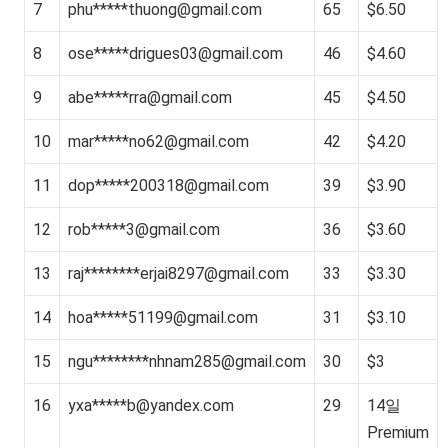
7
phu*****
thuong@gmail.com
65
$6.50
8
ose*****
drigues03@gmail.com
46
$4.60
9
abe*****
rra@gmail.com
45
$4.50
10
mar*****
no62@gmail.com
42
$4.20
11
dop*****
200318@gmail.com
39
$3.90
12
rob*****
3@gmail.com
36
$3.60
13
raj********
erjai8297@gmail.com
33
$3.30
14
hoa*****
51199@gmail.com
31
$3.10
15
ngu********
nhnam285@gmail.com
30
$3
16
yxa*****
b@yandex.com
29
14일
Premium