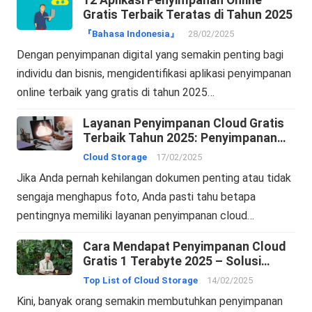
Gratis Terbaik Teratas di Tahun 2025
『Bahasa Indonesia』
28/02/2025
Dengan penyimpanan digital yang semakin penting bagi
individu dan bisnis, mengidentifikasi aplikasi penyimpanan
online terbaik yang gratis di tahun 2025…
Layanan Penyimpanan Cloud Gratis
Terbaik Tahun 2025: Penyimpanan
Online dan Pencadangan Cloud
Cloud Storage
17/02/2025
Jika Anda pernah kehilangan dokumen penting atau tidak
sengaja menghapus foto, Anda pasti tahu betapa
pentingnya memiliki layanan penyimpanan cloud…
Cara Mendapat Penyimpanan Cloud
Gratis 1 Terabyte 2025 – Solusi
Penyimpanan Online
Top List of Cloud Storage
14/02/2025
Kini, banyak orang semakin membutuhkan penyimpanan