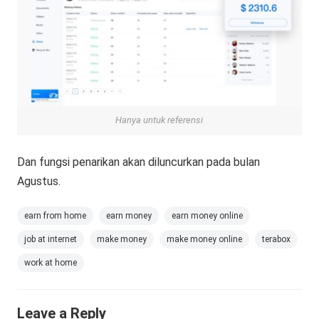
Hanya untuk referensi
Dan fungsi penarikan akan diluncurkan pada bulan
Agustus.
earn from home
earn money
earn money online
job at internet
make money
make money online
terabox
work at home
Leave a Reply