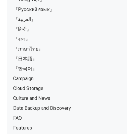
『Русский язык』
『العربية』
『हिन्दी』
『বাংলা』
『ภาษาไทย』
『日本語』
『한국어』
Campaign
Cloud Storage
Culture and News
Data Backup and Discovery
FAQ
Features