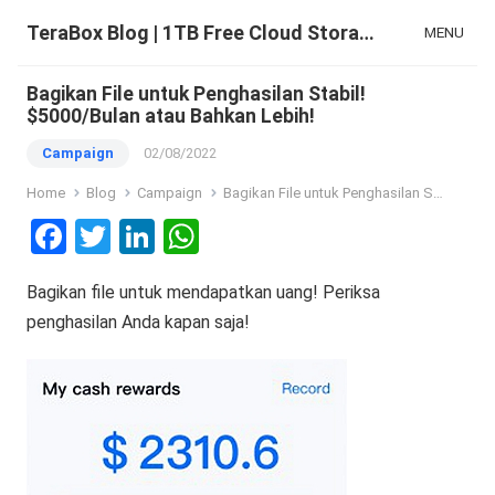
TeraBox Blog | 1TB Free Cloud Storage & All-in-One AI Space
MENU
Bagikan File untuk Penghasilan Stabil!
$5000/Bulan atau Bahkan Lebih!
Campaign
02/08/2022
Home
Blog
Campaign
Bagikan File untuk Penghasilan Stabil! $5000/Bulan atau Bahkan Lebih!
F
T
Li
W
a
wi
n
h
Bagikan file untuk mendapatkan uang! Periksa
ce
tt
ke
at
penghasilan Anda kapan saja!
b
er
dI
s
o
n
A
o
p
k
p