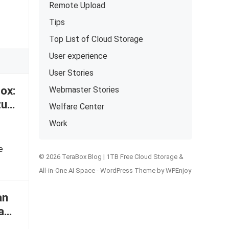
Remote Upload
Tips
Top List of Cloud Storage
User experience
User Stories
ox:
Webmaster Stories
tu
Welfare Center
Work
e
© 2026 TeraBox Blog | 1TB Free Cloud Storage &
All-in-One AI Space -
WordPress Theme
by
WPEnjoy
an
fik