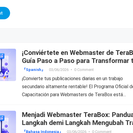
¡Conviértete en Webmaster de TeraB
Guía Paso a Paso para Transformar 
Tráfico en Dinero!
『Spanish』
03/06/2026
•
0 Comment
¡Convierte tus publicaciones diarias en un trabajo
secundario altamente rentable! El Programa Oficial d
Capacitación para Webmasters de TeraBox está…
Menjadi Webmaster TeraBox: Pandu
Langkah demi Langkah Mengubah Tra
Menjadi Cuan!
『Bahasa Indonesia』
03/06/2026
•
0 Comment