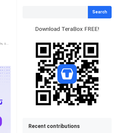
Search
Download TeraBox FREE!
كن مشرف الموقع في TeraBox: دليل خطوة بخطوة لتحويل الزيارات إلى أرباح دولارات!
Recent contributions