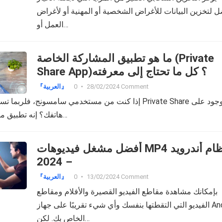
ل لتخزين البيانات للأغراض الشخصية أو المهنية أو لأغراض
العمل أو…
ما هو تطبيق المشاركة الخاصة (Private
Share App)؟ كل ما تحتاج إلى معرفته
『العربية』
•
28/02/2024
0 Comment
إذا كنت من مستخدمي سامسونج، فلر Private Share الموجود على
هاتفك؟ إنه تطبيق مشاركة أصلي طُور…
أفضل مشغل فيديوهات MP4 لنظام أندرويد
– 2024
『العربية』
•
13/02/2024
0 Comment
بإمكانك مشاهدة مقاطع الفيديو القصيرة والأفلام ومقاطع
الفيديو التي التقطتها بنفسك وأي شيء تقريبًا على جهاز Android
الخاص بك. لكن…