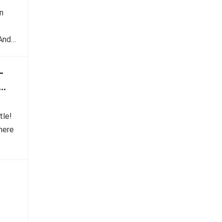
n
Anda
-
tle!
here