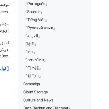
『Português』
توجيه،
ومضاعفة أرباحك بسرعة.
『Spanish』
『Tiếng Việt』
مؤشرا
『Русский язык』
وتوجهات المحتوى اليومية لزيادة النقرات على روابطك بشكل هائل!
『العربية』
احقق ز
『हिन्दी』
دولارات في انتظارك.
『বাংলা』
لا تفوت هذه الفرصة الرسمية لبناء  TeraBox.
『ภาษาไทย』
『日本語』
[ انقر هنا للانضمام إلى جروب Telegram وابدأ رحلة أرباحك الآن! ]
『한국어』
Campaign
Cloud Storage
Culture and News
Data Backup and Discovery