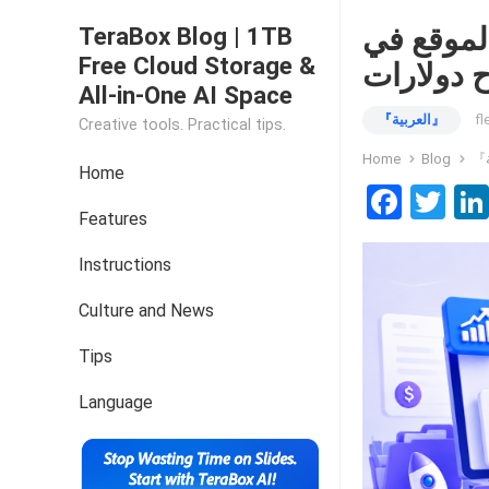
ن مشرف الموقع في
TeraBox Blog | 1TB
Free Cloud Storage &
All-in-One AI Space
『العربية』
fl
Creative tools. Practical tips.
Home
Blog
Home
F
T
Features
a
wi
ce
tt
Instructions
b
er
Culture and News
o
Tips
o
k
Language