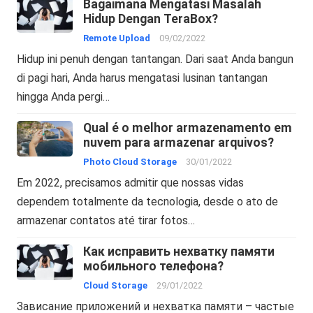
Bagaimana Mengatasi Masalah
Hidup Dengan TeraBox?
Remote Upload
09/02/2022
Hidup ini penuh dengan tantangan. Dari saat Anda bangun
di pagi hari, Anda harus mengatasi lusinan tantangan
hingga Anda pergi…
Qual é o melhor armazenamento em
nuvem para armazenar arquivos?
Photo Cloud Storage
30/01/2022
Em 2022, precisamos admitir que nossas vidas
dependem totalmente da tecnologia, desde o ato de
armazenar contatos até tirar fotos…
Как исправить нехватку памяти
мобильного телефона?
Cloud Storage
29/01/2022
Зависание приложений и нехватка памяти – частые