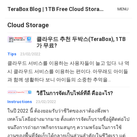
TeraBox Blog | 1TB Free Cloud Storage & All-in-One AI Space
MENU
Cloud Storage
클라우드 추천 두박스(TeraBox), 1TB
가 무료?
Tips
23/02/2022
클라우드 서비스를 이용하는 사용자들이 늘고 있다. 나 역
시 클라우드 서비스를 이용하는 편이다. 아무래도 아이들
과 함께 생활하다 보니 아이들의 소중한 추억을…
วิธีในการจัดเก็บไฟล์ที่ดี คืออะไร?
Instructions
23/02/2022
ในปี 2022 นี้ ต้องยอมรับว่าชีวิตของเราต้องพึ่งพา
เทคโนโลยีอย่างมากมาย ตั้งแต่การจัดเก็บรายชื่อผู้ติดต่อไป
จนถึงการถ่ายภาพกิจกรรมสนุกๆ ความพร้อมในการใช้
งานของพื้นที่จัดเก็บได้กลายเป็นส่วนสำคัญในชีวิตเรา แต่