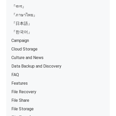
『বাংলা』
『ภาษาไทย』
『日本語』
『한국어』
Campaign
Cloud Storage
Culture and News
Data Backup and Discovery
FAQ
Features
File Recovery
File Share
File Storage