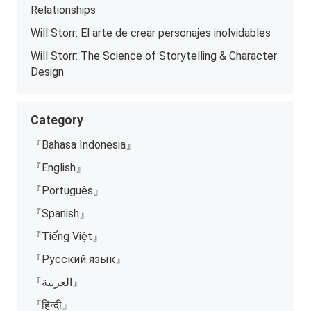
Relationships
Will Storr: El arte de crear personajes inolvidables
Will Storr: The Science of Storytelling & Character
Design
Category
『Bahasa Indonesia』
『English』
『Português』
『Spanish』
『Tiếng Việt』
『Русский язык』
『العربية』
『हिन्दी』