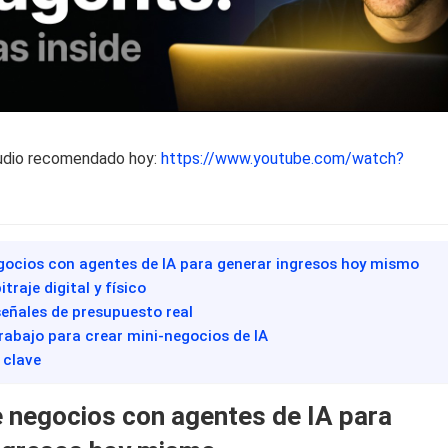
udio recomendado hoy:
https://www.youtube.com/watch?
egocios con agentes de IA para generar ingresos hoy mismo
bitraje digital y físico
eñales de presupuesto real
trabajo para crear mini-negocios de IA
 clave
e negocios con agentes de IA para