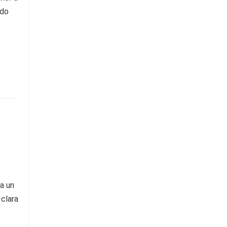
ido
a un
 clara