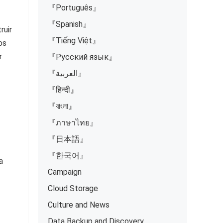
『Português』
『Spanish』
ruir
『Tiếng Việt』
os
r
『Русский язык』
『العربية』
『हिन्दी』
『বাংলা』
『ภาษาไทย』
『日本語』
『한국어』
a
Campaign
Cloud Storage
Culture and News
Data Backup and Discovery