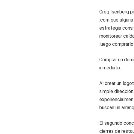
Greg Isenberg p
.com que alguna 
estrategia cons
monitorear caída
luego comprarlos
Comprar un domin
inmediato.
Al crear un logo
simple dirección
exponencialment
buscan un arranq
El segundo conce
cierres de resta