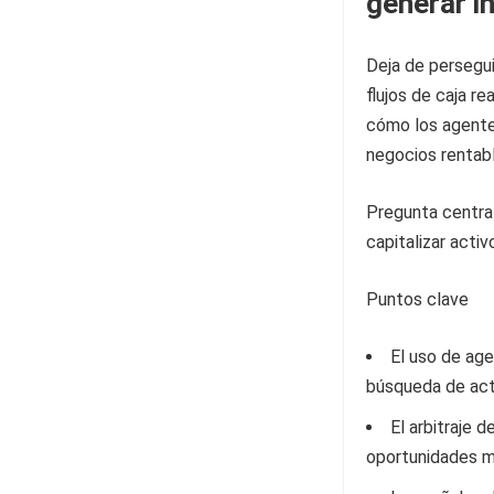
generar i
Deja de persegui
flujos de caja r
cómo los agentes
negocios rentab
Pregunta central
capitalizar acti
Puntos clave
El uso de ag
búsqueda de act
El arbitraje 
oportunidades ma