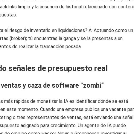
backlinks limpio y la ausencia de historial relacionado con conten
puestas.
a el riesgo de inventario en liquidaciones? A: Actuando como un
tas (broker); tú encuentras la ganga y se la presentas a un
antes de realizar la transacción pesada.
o señales de presupuesto real
ventas y caza de software “zombi”
s más rápidas de monetizar la IA es identificar dónde se está
 en este momento. Cuando una empresa publica una vacante par
eting o tres representantes de ventas, está enviando una señal
esupuesto asignado para crecimiento. Un agente de IA puede
os de empleo como Hacker News o Greenhouse, investigar al