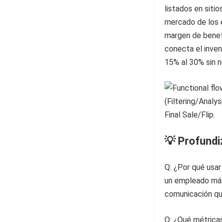
listados en sitio
mercado de los e
margen de benef
conecta el inve
15% al 30% sin 
💡 Profund
Q: ¿Por qué usar
un empleado más,
comunicación que 
Q: ¿Qué métricas