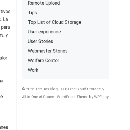
Remote Upload
tivos
Tips
. La
Top List of Cloud Storage
 para
User experience
s, y
User Stories
Webmaster Stories
alor
Welfare Center
Work
na
© 2026 TeraBox Blog | 1TB Free Cloud Storage &
ue
All-in-One AI Space -
WordPress Theme
by
WPEnjoy
anea