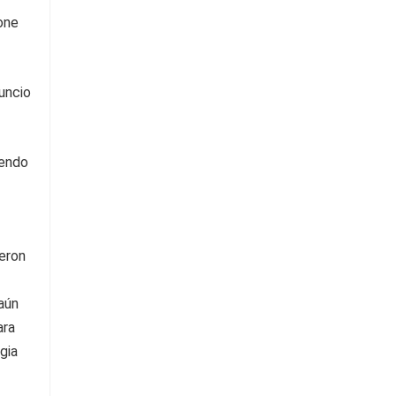
one
uncio
iendo
ueron
aún
ara
gia