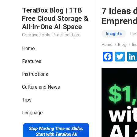
7 Ideas 
TeraBox Blog | 1TB
Free Cloud Storage &
Emprend
All-in-One AI Space
Insights
fle
Creative tools. Practical tips.
Home
Blog
In
Home
F
T
Features
a
wi
ce
tt
Instructions
b
er
Culture and News
o
Tips
o
k
Language