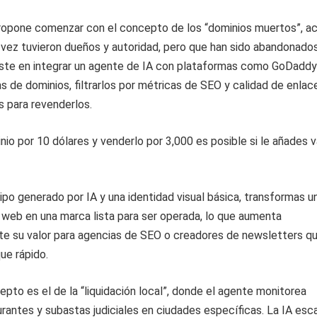
ropone comenzar con el concepto de los “dominios muertos”, ac
vez tuvieron dueños y autoridad, pero que han sido abandonados
iste en integrar un agente de IA con plataformas como GoDaddy
s de dominios, filtrarlos por métricas de SEO y calidad de enlace
 para revenderlos.
io por 10 dólares y venderlo por 3,000 es posible si le añades v
tipo generado por IA y una identidad visual básica, transformas u
 web en una marca lista para ser operada, lo que aumenta
e su valor para agencias de SEO o creadores de newsletters q
ue rápido.
pto es el de la “liquidación local”, donde el agente monitorea
urantes y subastas judiciales en ciudades específicas. La IA esc