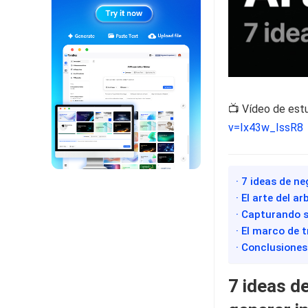
📺 Vídeo de est
v=Ix43w_IssR8
· 7 ideas de n
· El arte del ar
· Capturando s
· El marco de 
· Conclusiones
7 ideas d