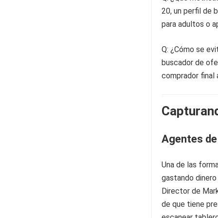
20, un perfil de 
para adultos o a
Q: ¿Cómo se evit
buscador de ofer
comprador final 
Capturand
Agentes de 
Una de las forma
gastando dinero
Director de Mark
de que tiene pr
escanear tabler