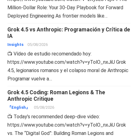
Million-Dollar Role: Your 30-Day Playbook for Forward
Deployed Engineering As frontier models like…
Grok 4.5 vs Anthropic: Programación y Crítica de
IA
Insights
05/08/2026
📺 Vídeo de estudio recomendado hoy:
https://www.youtube.com/watch?v=yTolO_nxJiU Grok
4.5, legionarios romanos y el colapso moral de Anthropic
Programar vuelve a…
Grok 4.5 Coding: Roman Legions & The
Anthropic Critique
『English』
05/08/2026
📺 Today’s recommended deep-dive video:
https://www.youtube.com/watch?v=yTolO_nxJiU Grok
vs. The “Digital God”: Building Roman Legions and