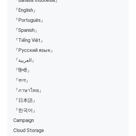
『Bahasa Indonesia』
『English』
『Português』
『Spanish』
『Tiếng Việt』
『Русский язык』
『العربية』
『हिन्दी』
『বাংলা』
『ภาษาไทย』
『日本語』
『한국어』
Campaign
Cloud Storage