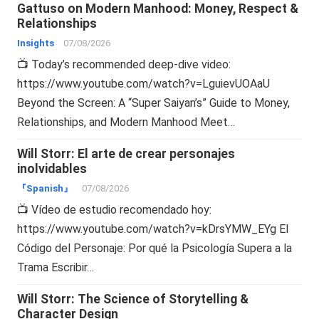
Gattuso on Modern Manhood: Money, Respect &
Relationships
Insights
07/08/2026
📺 Today’s recommended deep-dive video:
https://www.youtube.com/watch?v=LguievUOAaU
Beyond the Screen: A “Super Saiyan’s” Guide to Money,
Relationships, and Modern Manhood Meet…
Will Storr: El arte de crear personajes
inolvidables
『Spanish』
07/08/2026
📺 Vídeo de estudio recomendado hoy:
https://www.youtube.com/watch?v=kDrsYMW_EYg El
Código del Personaje: Por qué la Psicología Supera a la
Trama Escribir…
Will Storr: The Science of Storytelling &
Character Design