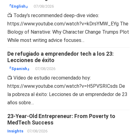
『English』
07/08/2026
📺 Today’s recommended deep-dive video:
https://www.youtube.com/watch?v=kDrsYMW_EYg The
Biology of Narrative: Why Character Change Trumps Plot
While most writing advice focuses…
De refugiado a emprendedor tech a los 23:
Lecciones de éxito
『Spanish』
07/08/2026
📺 Vídeo de estudio recomendado hoy:
https://www.youtube.com/watch?v=H5PVSRICsds De
la pobreza al éxito: Lecciones de un emprendedor de 23
años sobre…
23-Year-Old Entrepreneur: From Poverty to
MedTech Success
Insights
07/08/2026