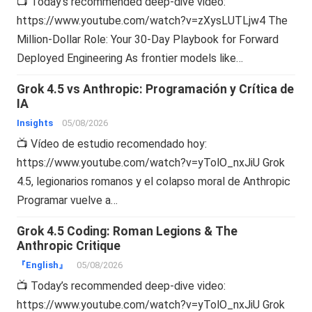
📺 Today’s recommended deep-dive video:
https://www.youtube.com/watch?v=zXysLUTLjw4 The
Million-Dollar Role: Your 30-Day Playbook for Forward
Deployed Engineering As frontier models like…
Grok 4.5 vs Anthropic: Programación y Crítica de
IA
Insights
05/08/2026
📺 Vídeo de estudio recomendado hoy:
https://www.youtube.com/watch?v=yTolO_nxJiU Grok
4.5, legionarios romanos y el colapso moral de Anthropic
Programar vuelve a…
Grok 4.5 Coding: Roman Legions & The
Anthropic Critique
『English』
05/08/2026
📺 Today’s recommended deep-dive video:
https://www.youtube.com/watch?v=yTolO_nxJiU Grok