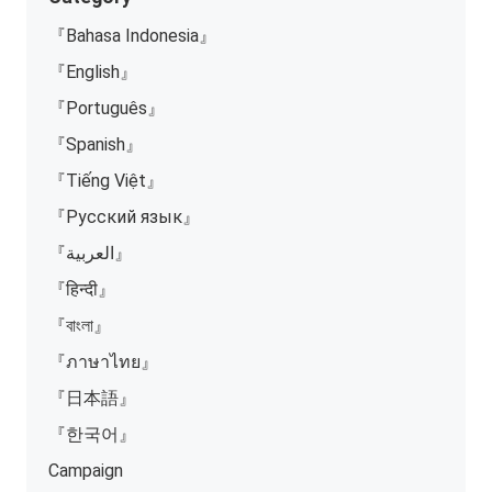
『Bahasa Indonesia』
『English』
『Português』
『Spanish』
『Tiếng Việt』
『Русский язык』
『العربية』
『हिन्दी』
『বাংলা』
『ภาษาไทย』
『日本語』
『한국어』
Campaign