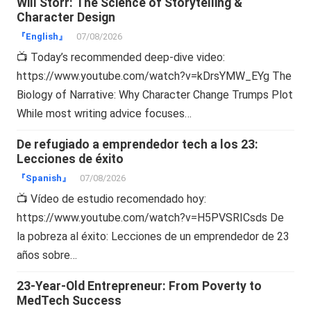
Will Storr: The Science of Storytelling &
Character Design
『English』
07/08/2026
📺 Today’s recommended deep-dive video:
https://www.youtube.com/watch?v=kDrsYMW_EYg The
Biology of Narrative: Why Character Change Trumps Plot
While most writing advice focuses…
De refugiado a emprendedor tech a los 23:
Lecciones de éxito
『Spanish』
07/08/2026
📺 Vídeo de estudio recomendado hoy:
https://www.youtube.com/watch?v=H5PVSRICsds De
la pobreza al éxito: Lecciones de un emprendedor de 23
años sobre…
23-Year-Old Entrepreneur: From Poverty to
MedTech Success