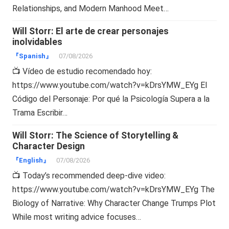
Relationships, and Modern Manhood Meet…
Will Storr: El arte de crear personajes
inolvidables
『Spanish』
07/08/2026
📺 Vídeo de estudio recomendado hoy:
https://www.youtube.com/watch?v=kDrsYMW_EYg El
Código del Personaje: Por qué la Psicología Supera a la
Trama Escribir…
Will Storr: The Science of Storytelling &
Character Design
『English』
07/08/2026
📺 Today’s recommended deep-dive video:
https://www.youtube.com/watch?v=kDrsYMW_EYg The
Biology of Narrative: Why Character Change Trumps Plot
While most writing advice focuses…