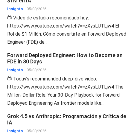
$1M en IA
Insights
05/08/2026
📺 Vídeo de estudio recomendado hoy:
https://www.youtube.com/watch?v=zXysLUTLjw4 El
Rol de $1 Millón: Cómo convertirte en Forward Deployed
Engineer (FDE) de…
Forward Deployed Engineer: How to Become an
FDE in 30 Days
Insights
05/08/2026
📺 Today’s recommended deep-dive video:
https://www.youtube.com/watch?v=zXysLUTLjw4 The
Million-Dollar Role: Your 30-Day Playbook for Forward
Deployed Engineering As frontier models like…
Grok 4.5 vs Anthropic: Programación y Crítica de
IA
Insights
05/08/2026