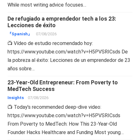
While most writing advice focuses…
De refugiado a emprendedor tech a los 23:
Lecciones de éxito
『Spanish』
07/08/2026
📺 Vídeo de estudio recomendado hoy:
https://www.youtube.com/watch?v=H5PVSRICsds De
la pobreza al éxito: Lecciones de un emprendedor de 23
años sobre…
23-Year-Old Entrepreneur: From Poverty to
MedTech Success
Insights
07/08/2026
📺 Today’s recommended deep-dive video:
https://www.youtube.com/watch?v=H5PVSRICsds
From Poverty to MedTech: How This 23-Year-Old
Founder Hacks Healthcare and Funding Most young…