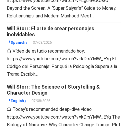
https://www.youtube.com/watch?v=LguievUOAaU
Beyond the Screen: A “Super Saiyan’s” Guide to Money,
Relationships, and Modern Manhood Meet…
Will Storr: El arte de crear personajes
inolvidables
『Spanish』
07/08/2026
📺 Vídeo de estudio recomendado hoy:
https://www.youtube.com/watch?v=kDrsYMW_EYg El
Código del Personaje: Por qué la Psicología Supera a la
Trama Escribir…
Will Storr: The Science of Storytelling &
Character Design
『English』
07/08/2026
📺 Today’s recommended deep-dive video:
https://www.youtube.com/watch?v=kDrsYMW_EYg The
Biology of Narrative: Why Character Change Trumps Plot