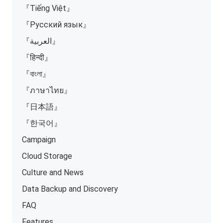
『Tiếng Việt』
『Русский язык』
『العربية』
『हिन्दी』
『বাংলা』
『ภาษาไทย』
『日本語』
『한국어』
Campaign
Cloud Storage
Culture and News
Data Backup and Discovery
FAQ
Features