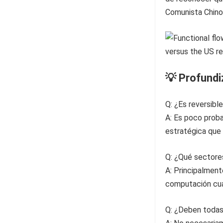
Comunista Chino
💡 Profund
Q: ¿Es reversib
A: Es poco proba
estratégica que 
Q: ¿Qué sectores
A: Principalmente
computación cuá
Q: ¿Deben todas