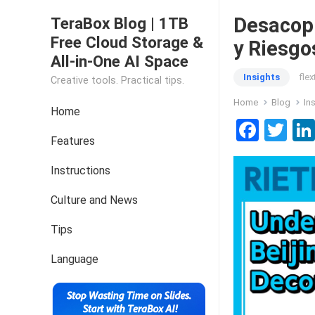
Desacopl
TeraBox Blog | 1TB
Free Cloud Storage &
y Riesgo
All-in-One AI Space
Insights
fle
Creative tools. Practical tips.
Home
Blog
In
Home
F
T
Features
a
wi
ce
tt
Instructions
b
er
Culture and News
o
Tips
o
k
Language