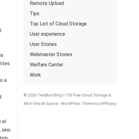
Remote Upload
Tips
Top List of Cloud Storage
l
User experience
User Stories
Webmaster Stories
ra
antes
Welfare Center
Work
o a
© 2026 TeraBox Blog | 1TB Free Cloud Storage &
d
All-in-One AI Space -
WordPress Theme
by
WPEnjoy
 el
 sino
tido