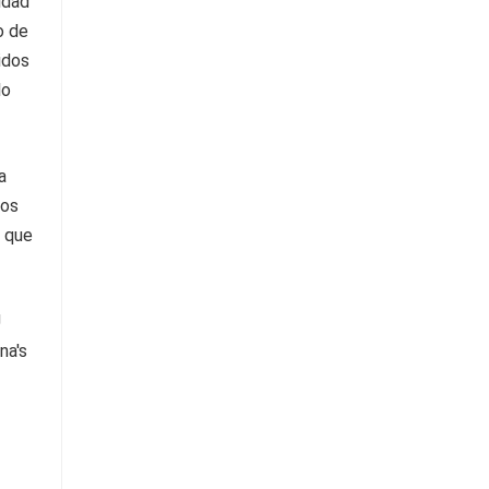
idad
o de
idos
lo
a
dos
a que