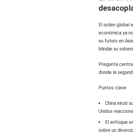
desacopla
El orden global 
económica ya no
su futuro en Asi
blindar su sober
Pregunta centra
donde la segurid
Puntos clave
China inició
Unidos reaccion
El enfoque es
sobre un divorci