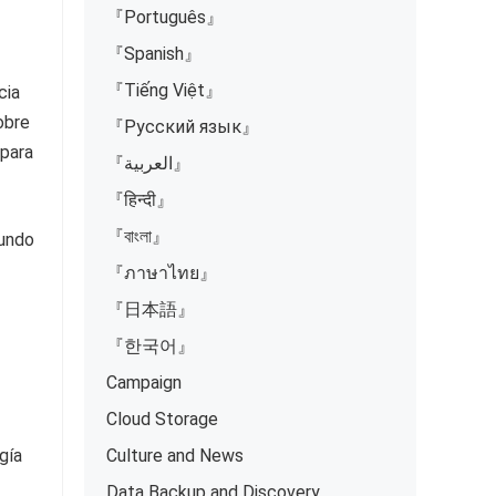
『Português』
『Spanish』
『Tiếng Việt』
cia
obre
『Русский язык』
 para
『العربية』
『हिन्दी』
『বাংলা』
mundo
『ภาษาไทย』
『日本語』
『한국어』
Campaign
Cloud Storage
gía
Culture and News
Data Backup and Discovery