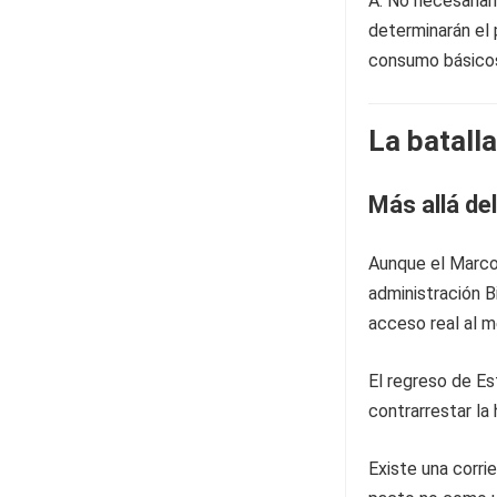
A: No necesariam
determinarán el 
consumo básico
La batalla
Más allá d
Aunque el Marco 
administración B
acceso real al 
El regreso de Es
contrarrestar la
Existe una corri