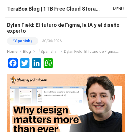
TeraBox Blog | 1TB Free Cloud Storage & All-in-One AI Space
MENU
Dylan Field: El futuro de Figma, la IA y el diseño
experto
『Spanish』
30/06/2026
Home
Blog
『Spanish』
Dylan Field: El futuro de Figma, la IA y el diseño experto
F
T
Li
W
a
wi
n
h
ce
tt
ke
at
b
er
dI
s
o
n
A
o
p
k
p