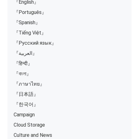
『English』
『Português』
『Spanish』
『Tiếng Việt』
『Русский язык』
『العربية』
『हिन्दी』
『বাংলা』
『ภาษาไทย』
『日本語』
『한국어』
Campaign
Cloud Storage
Culture and News