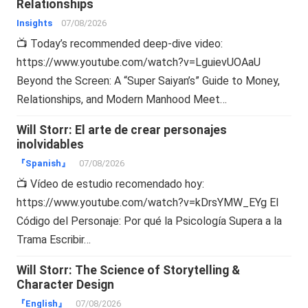
Relationships
Insights
07/08/2026
📺 Today’s recommended deep-dive video:
https://www.youtube.com/watch?v=LguievUOAaU
Beyond the Screen: A “Super Saiyan’s” Guide to Money,
Relationships, and Modern Manhood Meet…
Will Storr: El arte de crear personajes
inolvidables
『Spanish』
07/08/2026
📺 Vídeo de estudio recomendado hoy:
https://www.youtube.com/watch?v=kDrsYMW_EYg El
Código del Personaje: Por qué la Psicología Supera a la
Trama Escribir…
Will Storr: The Science of Storytelling &
Character Design
『English』
07/08/2026