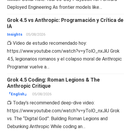
Deployed Engineering As frontier models like…
Grok 4.5 vs Anthropic: Programación y Crítica de
IA
Insights
05/08/2026
📺 Vídeo de estudio recomendado hoy:
https://www.youtube.com/watch?v=yTolO_nxJiU Grok
4.5, legionarios romanos y el colapso moral de Anthropic
Programar vuelve a…
Grok 4.5 Coding: Roman Legions & The
Anthropic Critique
『English』
05/08/2026
📺 Today’s recommended deep-dive video:
https://www.youtube.com/watch?v=yTolO_nxJiU Grok
vs. The “Digital God”: Building Roman Legions and
Debunking Anthropic While coding an…