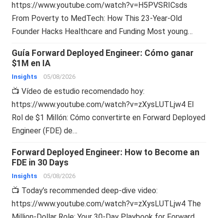
https://www.youtube.com/watch?v=H5PVSRICsds
From Poverty to MedTech: How This 23-Year-Old
Founder Hacks Healthcare and Funding Most young…
Guía Forward Deployed Engineer: Cómo ganar
$1M en IA
Insights
05/08/2026
📺 Vídeo de estudio recomendado hoy:
https://www.youtube.com/watch?v=zXysLUTLjw4 El
Rol de $1 Millón: Cómo convertirte en Forward Deployed
Engineer (FDE) de…
Forward Deployed Engineer: How to Become an
FDE in 30 Days
Insights
05/08/2026
📺 Today’s recommended deep-dive video:
https://www.youtube.com/watch?v=zXysLUTLjw4 The
Million-Dollar Role: Your 30-Day Playbook for Forward